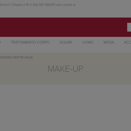
fonico? Chiama il N° (+39) 091 580101 dal Lunedì al
O
TRATTAMENTO CORPO
SOLARI
UOMO
MODA
ACC
SIONALE MATITA KAJAL
MAKE-UP