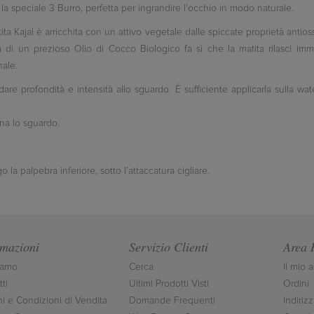
a speciale 3 Burro, perfetta per ingrandire l’occhio in modo naturale.
ta Kajal è arricchita con un attivo vegetale dalle spiccate proprietà antio
ta di un prezioso Olio di Cocco Biologico fa sì che la matita rilasci imm
nale.
re profondità e intensità allo sguardo. È sufficiente applicarla sulla wate
mina lo sguardo.
 la palpebra inferiore, sotto l'attaccatura cigliare.
rmazioni
Servizio Clienti
Area 
iamo
Cerca
Il mio 
ti
Ultimi Prodotti Visti
Ordini
ni e Condizioni di Vendita
Domande Frequenti
Indirizz