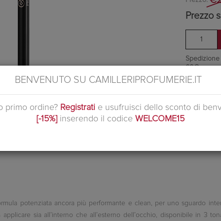
Prezzo s
Spedizione in
60€
Ottieni 1 pu
BENVENUTO SU CAMILLERIPROFUMERIE.IT
uo primo ordine?
Registrati
e usufruisci dello sconto di ben
Si tratta d
[-15%]
inserendo il codice
WELCOME15
formula potenziata ancora più performante e clean, per uno sguardo int
pplicare sia all’interno che all’esterno dell’occhio, disponibile in 3 tonal