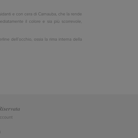
ssidanti e con cera di Carnauba, che la rende
ediatamente il colore e sia più scorrevole,
rline dell’occhio, ossia la rima interna della
Riservata
account
i