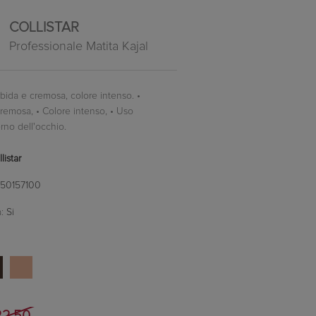
COLLISTAR
Professionale Matita Kajal
bida e cremosa, colore intenso. •
remosa, • Colore intenso, • Uso
rno dell'occhio.
listar
150157100
:
Si
2,50