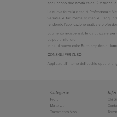
aggiungono due novità calde, 2 Marrone, e l
La nuova formula clean di Professionale Mati
versatile e facilmente sfumabile. L’aggiun
rendendo l’applicazione pratica e professio
Strumento indispensabile da utilizzare per da
palpebra inferiore.
In più, il nuovo color Burro amplifica e illu
CONSIGLI PER L’USO
Applicare all’interno dell’occhio oppure lungo
Categorie
Info
Profumi
Chi S
Make-Up
Contat
Trattamento Viso
Termi