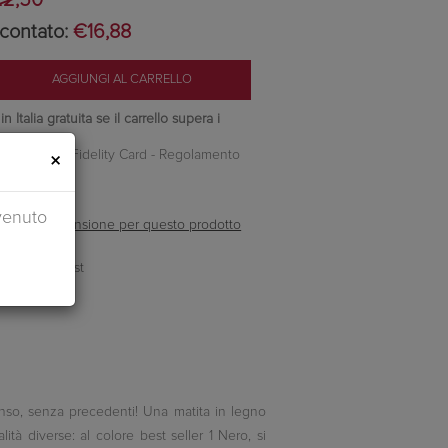
contato:
€16,88
 Italia gratuita se il carrello supera i
nti Camilleri Fidelity Card -
Regolamento
×
venuto
ella prima recensione per questo prodotto
enso, senza precedenti! Una matita in legno
ità diverse: al colore best seller 1 Nero, si