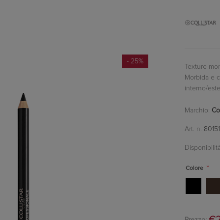
- 25%
Texture mor
Morbida e c
interno/este
Marchio:
Col
Art. n.
8015
Disponibilità
*
Colore
€2
Prezzo: