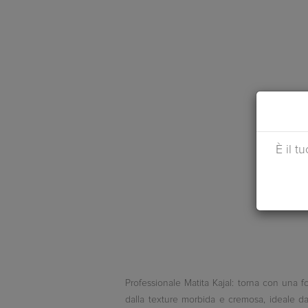
È il t
Professionale Matita Kajal: torna con una 
dalla texture morbida e cremosa, ideale da a