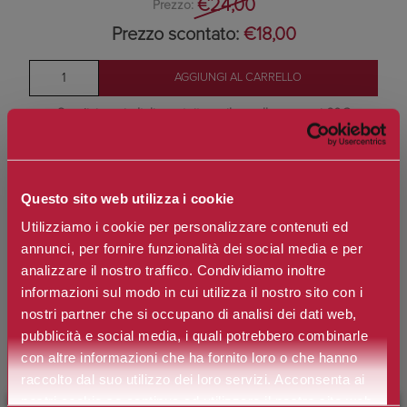
€24,00
Prezzo:
Prezzo scontato:
€18,00
Spedizione in Italia gratuita se il carrello supera i 60€
Ottieni 0 punti Camilleri Fidelity Card -
Regolamento
Si tratta della prima recensione per questo prodotto
Questo sito web utilizza i cookie
Utilizziamo i cookie per personalizzare contenuti ed
annunci, per fornire funzionalità dei social media e per
analizzare il nostro traffico. Condividiamo inoltre
informazioni sul modo in cui utilizza il nostro sito con i
nostri partner che si occupano di analisi dei dati web,
pubblicità e social media, i quali potrebbero combinarle
con altre informazioni che ha fornito loro o che hanno
Impeccabile Ombretto Compatto: e se il colore potesse svelare la
raccolto dal suo utilizzo dei loro servizi. Acconsenta ai
tua personalità?
nostri cookie se continua ad utilizzare il nostro sito web.