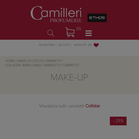
(0)
WISHLIST
(0)
REGISTRATI
ACCEDI
HOME
/
MAKE-UP
/
OCCHI
/
OMBRETTI
/
COLLISTAR
IMPECCABILE OMBRETTO COMPATTO
MAKE-UP
Visualizza tutti i prodotti
Collistar
- 25%