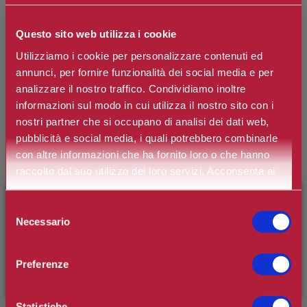
Questo sito web utilizza i cookie
COLLISTAR
Utilizziamo i cookie per personalizzare contenuti ed
Gel Detergente Energizzante Viso
annunci, per fornire funzionalità dei social media e per
analizzare il nostro traffico. Condividiamo inoltre
informazioni sul modo in cui utilizza il nostro sito con i
Detergente Gel Energizzante Uomo.
nostri partner che si occupano di analisi dei dati web,
Marchio:
Collistar
pubblicità e social media, i quali potrebbero combinarle
con altre informazioni che ha fornito loro o che hanno
Art. n.
8015150007245
raccolto dal suo utilizzo dei loro servizi. Acconsenta ai
nostri cookie se continua ad utilizzare il nostro sito web.
Disponibilità:
Si
×
BENVENUTO SU CAMILLERIPROFUMERIE.IT
Selezione
*
Contenuto
Necessario
del
È il tuo primo ordine?
Registrati
e usufruisci dello
consenso
sconto di benvenuto
[-15%]
inserendo il codice
Preferenze
WELCOME15
€30,00
Prezzo:
Prezzo scontato:
€22,50
Statistiche