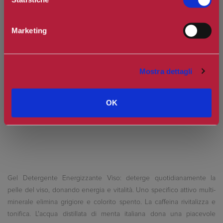
Marketing
Spedizione in Italia gratuita se il carrello supera i 60€
Ottieni 0 punti Camilleri Fidelity Card -
Regolamento
Mostra dettagli
Si tratta della prima recensione per questo prodotto
OK
Gel Detergente Energizzante Viso: deterge quotidianamente la
pelle del viso, donando energia e vitalità. Uno specifico attivo multi-
minerale elimina grigiore e colorito spento. La caffeina rivitalizza e
tonifica. L'acqua distillata di menta italiana dona una piacevole