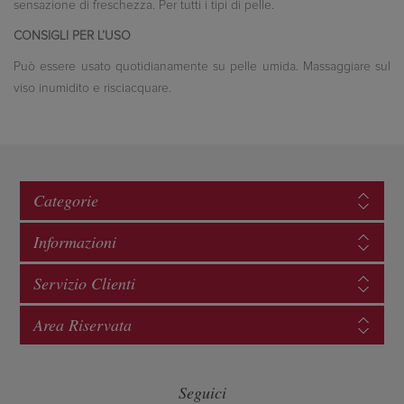
sensazione di freschezza. Per tutti i tipi di pelle.
CONSIGLI PER L’USO
Può essere usato quotidianamente su pelle umida. Massaggiare sul
viso inumidito e risciacquare.
Categorie
Informazioni
Servizio Clienti
Area Riservata
Seguici