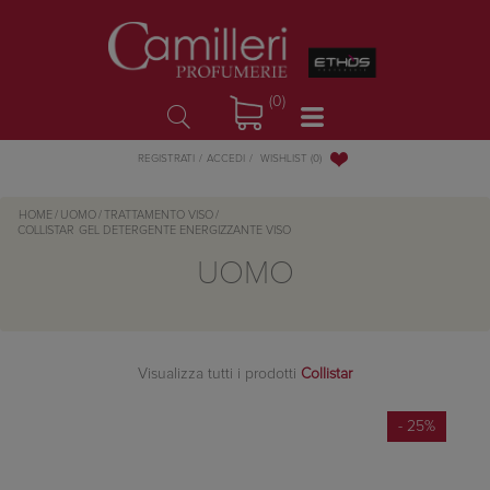
(0)
WISHLIST
(0)
REGISTRATI
ACCEDI
HOME
/
UOMO
/
TRATTAMENTO VISO
/
COLLISTAR
GEL DETERGENTE ENERGIZZANTE VISO
UOMO
Visualizza tutti i prodotti
Collistar
- 25%