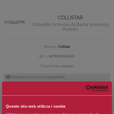
COLLISTAR
Cofanetto Schiuma da Barba Aderenza
Perfetta
Marchio:
Collistar
Art. n.
8015150006620
Disponibilità:
esaurito
*
Contenuto
Questo sito web utilizza i cookie
€47,50
Prezzo: