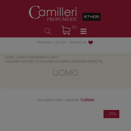
(0)
WISHLIST
(0)
REGISTRATI
ACCEDI
HOME
/
UOMO
/
TRATTAMENTO VISO
/
COLLISTAR
COFANETTO SCHIUMA DA BARBA ADERENZA PERFETTA
UOMO
Visualizza tutti i prodotti
Collistar
- 25%