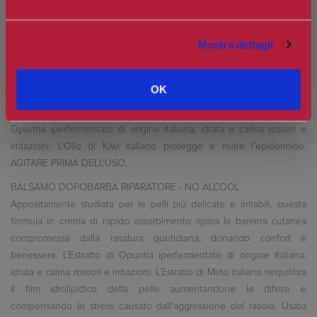
AUTHENTIC ITALIAN STYLE.
CON COLLISTAR BASTA UN GESTO PER ESALTARE IL TUO STILE
Mostra dettagli
UNICO OGNI GIORNO.
SCHIUMA DA BARBA ADERENZA PERFETTA
OK
Specifica per pelli sensibili, assicura: risultato impeccabile e
aderenza perfetta per l'intera durata della rasatura. L'Estratto di
Opuntia iperfermentato di origine italiana, idrata e calma rossori e
irritazioni. L'Olio di Kiwi italiano protegge e nutre l'epidermide.
AGITARE PRIMA DELL'USO.
BALSAMO DOPOBARBA RIPARATORE - NO ALCOOL
Appositamente studiata per le pelli più delicate e irritabili, questa
formula in crema di rapido assorbimento ripara la barriera cutanea
compromessa dalla rasatura quotidiana, donando confort e
benessere. L'Estratto di Opuntia iperfermentato di origine italiana,
idrata e calma rossori e irritazioni. L'Estratto di Mirto italiano riequilibra
il film idrolipidico della pelle aumentandone le difese e
compensando lo stress causato dall'aggressione del rasoio. Usato