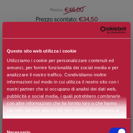
€46,00
Prezzo:
Prezzo scontato:
€34,50
Spedizione in Italia gratuita se il carrello supera i 60€
Ottieni 0 punti Camilleri Fidelity Card -
Regolamento
Questo sito web utilizza i cookie
Si tratta della prima recensione per questo prodotto
Utilizziamo i cookie per personalizzare contenuti ed
annunci, per fornire funzionalità dei social media e per
analizzare il nostro traffico. Condividiamo inoltre
informazioni sul modo in cui utilizza il nostro sito con i
nostri partner che si occupano di analisi dei dati web,
pubblicità e social media, i quali potrebbero combinarle
con altre informazioni che ha fornito loro o che hanno
raccolto dal suo utilizzo dei loro servizi. Acconsenta ai
Cofanetto Idroattiva+ Crema Idratazione Profonda: all'interno del set
nostri cookie se continua ad utilizzare il nostro sito web.
troviamo
×
BENVENUTO SU CAMILLERIPROFUMERIE.IT
Selezione
Idroattiva+ Crema Idratazione Profonda 50ml: a più di 40 anni
Necessario