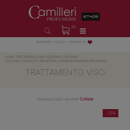
(0)
WISHLIST
(0)
REGISTRATI
ACCEDI
HOME
/
TRATTAMENTO VISO
/
IDRATARE E NUTRIRE
/
COLLISTAR
COFANETTO IDROATTIVA+ CREMA IDRATAZIONE PROFONDA
TRATTAMENTO VISO
Visualizza tutti i prodotti
Collistar
- 25%