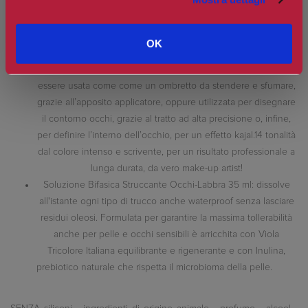
Lunga Durata, best seller del make-up Collistar, si rinnova con
una formula potenziata, ancora più performante e clean per un
risultato professionale a lunga tenuta (fino a 24h).Una matita
OK
morbida e sfumabile che, grazie alla sua straordinaria versatilità
di utilizzo, consente una triplice modalità di applicazione: può
essere usata come come un ombretto da stendere e sfumare,
grazie all’apposito applicatore, oppure utilizzata per disegnare
il contorno occhi, grazie al tratto ad alta precisione o, infine,
per definire l’interno dell’occhio, per un effetto kajal.14 tonalità
dal colore intenso e scrivente, per un risultato professionale a
lunga durata, da vero make-up artist!
Soluzione Bifasica Struccante Occhi-Labbra 35 ml: dissolve
all'istante ogni tipo di trucco anche waterproof senza lasciare
residui oleosi. Formulata per garantire la massima tollerabilità
anche per pelle e occhi sensibili è arricchita con Viola
Tricolore Italiana equilibrante e rigenerante e con Inulina,
prebiotico naturale che rispetta il microbioma della pelle.