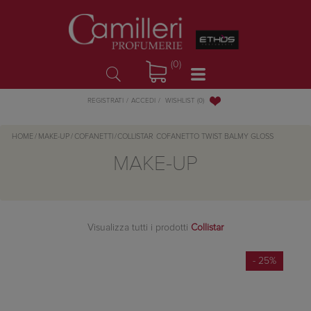
(0)
WISHLIST
(0)
REGISTRATI
ACCEDI
HOME
/
MAKE-UP
/
COFANETTI
/
COLLISTAR
COFANETTO TWIST BALMY GLOSS
MAKE-UP
Visualizza tutti i prodotti
Collistar
- 25%