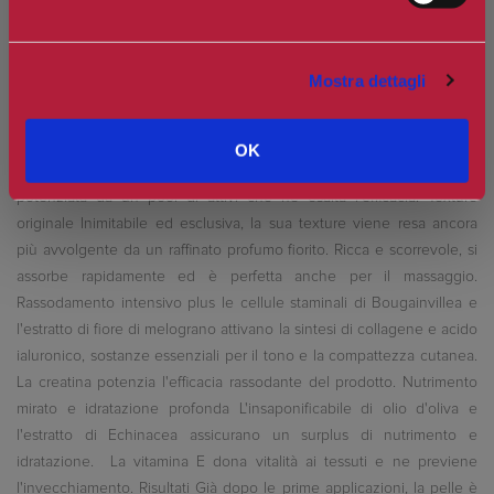
e oli essenziali effetto lungadurata, che abbina un concentrato di
princìpi attivi anticellulite ai benefici effetti dell’acqua termale e
dell'atomizzato di acqua di mare. La texture, morbida, soffice e
Mostra dettagli
scorrevole, la rende piacevole da applicare e ideale anche per il
massaggio. Il secondo articolo è la Crema Rassodante Intensiva Plus
da 75 ml con attivatore di collagene e acido ialuronico vero
OK
trattamento icona per il corpo, Crema Rassodante Intensiva è stata
potenziata da un pool di attivi che ne esalta l'efficacia. Texture
originale Inimitabile ed esclusiva, la sua texture viene resa ancora
più avvolgente da un raffinato profumo fiorito. Ricca e scorrevole, si
assorbe rapidamente ed è perfetta anche per il massaggio.
Rassodamento intensivo plus le cellule staminali di Bougainvillea e
l'estratto di fiore di melograno attivano la sintesi di collagene e acido
ialuronico, sostanze essenziali per il tono e la compattezza cutanea.
La creatina potenzia l'efficacia rassodante del prodotto. Nutrimento
mirato e idratazione profonda L'insaponificabile di olio d'oliva e
l'estratto di Echinacea assicurano un surplus di nutrimento e
idratazione. La vitamina E dona vitalità ai tessuti e ne previene
l'invecchiamento. Risultati Già dopo le prime applicazioni, la pelle è