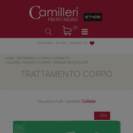
(0)
WISHLIST
(0)
REGISTRATI
ACCEDI
HOME
/
TRATTAMENTO CORPO
/
COFANETTI
/
COLLISTAR
COFANETTO CREMA TERMALE ANTICELLULITE
TRATTAMENTO CORPO
Visualizza tutti i prodotti
Collistar
- 25%