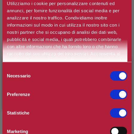
Utilizziamo i cookie per personalizzare contenuti ed
annunci, per fornire funzionalità dei social media e per
analizzare il nostro traffico. Condividiamo inoltre
€57,50
Prezzo:
informazioni sul modo in cui utilizza il nostro sito con i
Prezzo scontato:
€43,13
nostri partner che si occupano di analisi dei dati web,
pubblicità e social media, i quali potrebbero combinarle
Spedizione in Italia gratuita se il carrello supera i 60€
con altre informazioni che ha fornito loro o che hanno
Ottieni 4 punti Camilleri Fidelity Card -
Regolamento
raccolto dal suo utilizzo dei loro servizi. Acconsenta ai
nostri cookie se continua ad utilizzare il nostro sito web.
×
BENVENUTO SU CAMILLERIPROFUMERIE.IT
Si tratta della prima recensione per questo prodotto
Selezione
Necessario
del
È il tuo primo ordine?
Registrati
e usufruisci dello
consenso
sconto di benvenuto
[-15%]
inserendo il codice
Preferenze
WELCOME15
Statistiche
Cofanetto Crema Termale Anticellulite: all'interno del cofanetto
troviamo la Crema Terrmale Anticellulite da 400 ml con alghe marine
Marketing