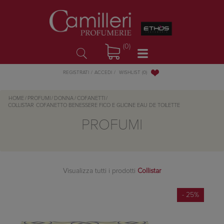
(0)
WISHLIST
(0)
REGISTRATI
ACCEDI
HOME
/
PROFUMI
/
DONNA
/
COFANETTI
/
COLLISTAR
COFANETTO BENESSERE FICO E GLICINE EAU DE TOILETTE
PROFUMI
Visualizza tutti i prodotti
Collistar
- 25%