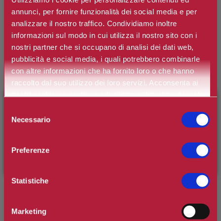
annunci, per fornire funzionalità dei social media e per
COLLISTAR
analizzare il nostro traffico. Condividiamo inoltre
Cofanetto Benessere Fico e Glicine Eau
informazioni sul modo in cui utilizza il nostro sito con i
de Toilette
nostri partner che si occupano di analisi dei dati web,
pubblicità e social media, i quali potrebbero combinarle
con altre informazioni che ha fornito loro o che hanno
Marchio:
Collistar
raccolto dal suo utilizzo dei loro servizi. Acconsenta ai
Art. n.
8015150005029
nostri cookie se continua ad utilizzare il nostro sito web.
×
BENVENUTO SU CAMILLERIPROFUMERIE.IT
Selezione
Disponibilità:
Si
Necessario
del
È il tuo primo ordine?
Registrati
e usufruisci dello
*
consenso
Colore
sconto di benvenuto
[-15%]
inserendo il codice
Preferenze
WELCOME15
€57,00
Statistiche
Prezzo:
Prezzo scontato:
€42,75
Marketing