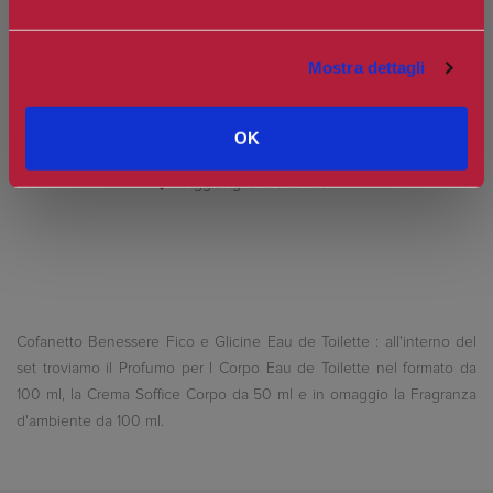
Spedizione in Italia gratuita se il carrello supera i 60€
Ottieni 4 punti Camilleri Fidelity Card -
Regolamento
Mostra dettagli
OK
Si tratta della prima recensione per questo prodotto
Cofanetto Benessere Fico e Glicine Eau de Toilette : all'interno del
set troviamo il Profumo per l Corpo Eau de Toilette nel formato da
100 ml, la Crema Soffice Corpo da 50 ml e in omaggio la Fragranza
d'ambiente da 100 ml.