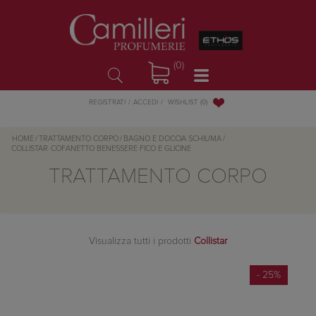
(0)
WISHLIST
(0)
REGISTRATI
ACCEDI
HOME
/
TRATTAMENTO CORPO
/
BAGNO E DOCCIA SCHIUMA
/
COLLISTAR
COFANETTO BENESSERE FICO E GLICINE
TRATTAMENTO CORPO
Visualizza tutti i prodotti
Collistar
- 25%