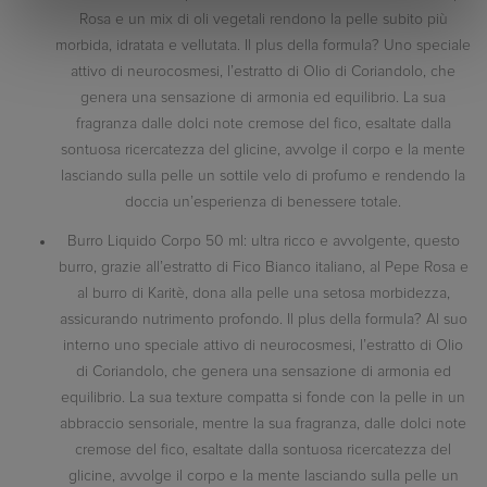
Rosa e un mix di oli vegetali rendono la pelle subito più
morbida, idratata e vellutata. Il plus della formula? Uno speciale
attivo di neurocosmesi, l’estratto di Olio di Coriandolo, che
genera una sensazione di armonia ed equilibrio. La sua
fragranza dalle dolci note cremose del fico, esaltate dalla
sontuosa ricercatezza del glicine, avvolge il corpo e la mente
lasciando sulla pelle un sottile velo di profumo e rendendo la
doccia un’esperienza di benessere totale.
Burro Liquido Corpo 50 ml: ultra ricco e avvolgente, questo
burro, grazie all’estratto di Fico Bianco italiano, al Pepe Rosa e
al burro di Karitè, dona alla pelle una setosa morbidezza,
assicurando nutrimento profondo. Il plus della formula? Al suo
interno uno speciale attivo di neurocosmesi, l’estratto di Olio
di Coriandolo, che genera una sensazione di armonia ed
equilibrio. La sua texture compatta si fonde con la pelle in un
abbraccio sensoriale, mentre la sua fragranza, dalle dolci note
cremose del fico, esaltate dalla sontuosa ricercatezza del
glicine, avvolge il corpo e la mente lasciando sulla pelle un