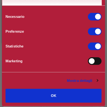
nostri cookie se continua ad utilizzare il nostro sito web.
×
BENVENUTO SU CAMILLERIPROFUMERIE.IT
Selezione
Necessario
del
Spedizione in Italia gratuita se il carrello supera i 60€
È il tuo primo ordine?
Registrati
e usufruisci dello
consenso
Ottieni 0 punti Camilleri Fidelity Card -
Regolamento
sconto di benvenuto
[-15%]
inserendo il codice
Preferenze
WELCOME15
Si tratta della prima recensione per questo prodotto
Statistiche
Marketing
Mostra dettagli
Cofanetto Benessere Fico e Glicine: all'interno del set troviamo
Crema-Latte Doccia 250ml: dalla texture soffice e cremosa,
OK
questo crema-latte doccia, grazie a delicati tensioattivi deterge
delicatamente il corpo. L’estratto di Fico Bianco italiano, il Pepe