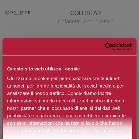
COLLISTAR
Cofanetto Acqua Attiva
Eau de Toilette per Uomo
Marchio:
Collistar
Questo sito web utilizza i cookie
Art. n.
8015150009652
Utilizziamo i cookie per personalizzare contenuti ed
Disponibilità:
Si
annunci, per fornire funzionalità dei social media e per
analizzare il nostro traffico. Condividiamo inoltre
*
Contenuto
informazioni sul modo in cui utilizza il nostro sito con i
nostri partner che si occupano di analisi dei dati web,
pubblicità e social media, i quali potrebbero combinarle
€60,00
con altre informazioni che ha fornito loro o che hanno
Prezzo:
raccolto dal suo utilizzo dei loro servizi. Acconsenta ai
Prezzo scontato:
€45,00
nostri cookie se continua ad utilizzare il nostro sito web.