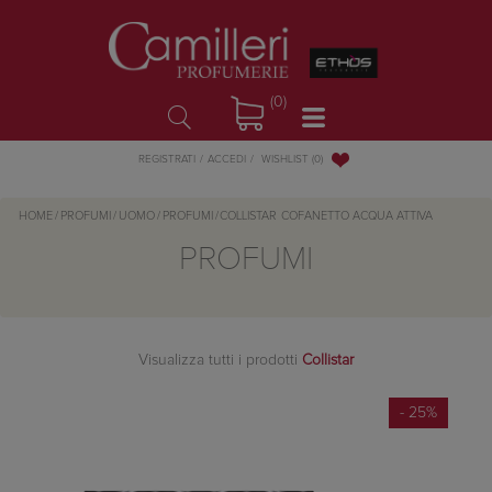
(0)
WISHLIST
(0)
REGISTRATI
ACCEDI
HOME
/
PROFUMI
/
UOMO
/
PROFUMI
/
COLLISTAR
COFANETTO ACQUA ATTIVA
PROFUMI
Visualizza tutti i prodotti
Collistar
- 25%