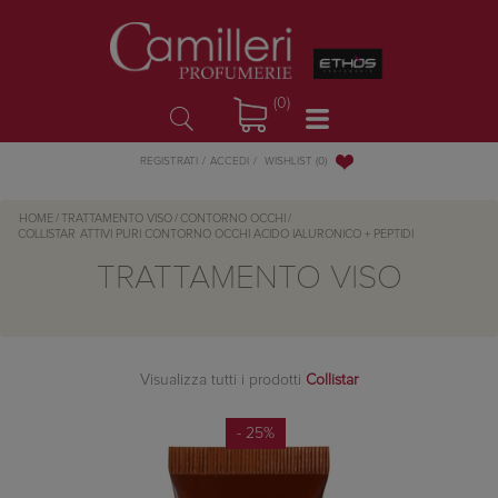
(0)
WISHLIST
(0)
REGISTRATI
ACCEDI
HOME
/
TRATTAMENTO VISO
/
CONTORNO OCCHI
/
COLLISTAR
ATTIVI PURI CONTORNO OCCHI ACIDO IALURONICO + PEPTIDI
TRATTAMENTO VISO
Visualizza tutti i prodotti
Collistar
- 25%