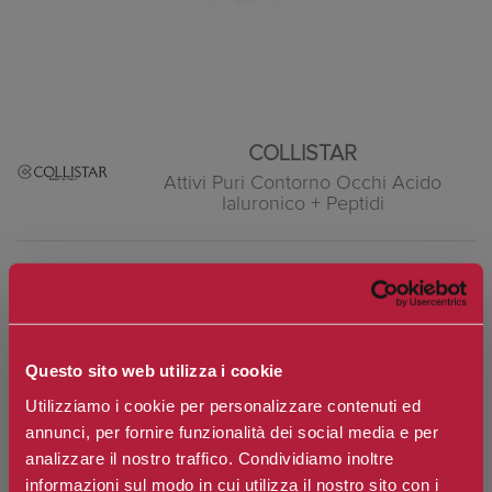
COLLISTAR
Attivi Puri Contorno Occhi Acido
Ialuronico + Peptidi
Marchio:
Collistar
Art. n.
8015150218894
Disponibilità:
Si
Questo sito web utilizza i cookie
Utilizziamo i cookie per personalizzare contenuti ed
*
Contenuto
annunci, per fornire funzionalità dei social media e per
analizzare il nostro traffico. Condividiamo inoltre
informazioni sul modo in cui utilizza il nostro sito con i