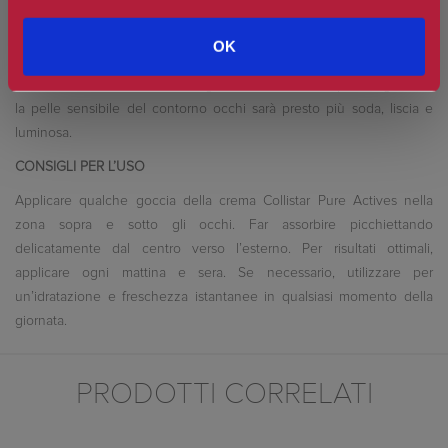
mantieni così il tuo aspetto giovanile. La crema occhi rassodante
Collistar Pure Actives riduce efficacemente sia le borse sotto gli
OK
occhi che le rughe. Allo stesso tempo, solleva le palpebre e i
contorni del viso nella zona degli occhi. Bastano un paio di gocce e
la pelle sensibile del contorno occhi sarà presto più soda, liscia e
luminosa.
CONSIGLI PER L’USO
Applicare qualche goccia della crema Collistar Pure Actives nella
zona sopra e sotto gli occhi. Far assorbire picchiettando
delicatamente dal centro verso l’esterno. Per risultati ottimali,
applicare ogni mattina e sera. Se necessario, utilizzare per
un’idratazione e freschezza istantanee in qualsiasi momento della
giornata.
PRODOTTI CORRELATI