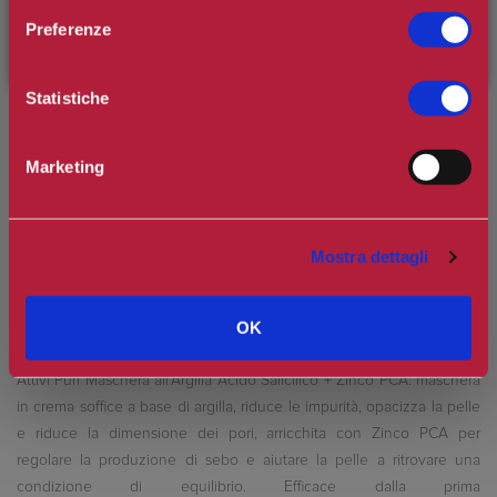
sconto di benvenuto
[-15%]
inserendo il codice
Preferenze
WELCOME15
Spedizione in Italia gratuita se il carrello supera i 60€
Ottieni 2 punti Camilleri Fidelity Card -
Regolamento
Statistiche
Marketing
Si tratta della prima recensione per questo prodotto
Mostra dettagli
OK
Attivi Puri Maschera all'Argilla Acido Salicilico + Zinco PCA: maschera
in crema soffice a base di argilla, riduce le impurità, opacizza la pelle
e riduce la dimensione dei pori, arricchita con Zinco PCA per
regolare la produzione di sebo e aiutare la pelle a ritrovare una
condizione di equilibrio. Efficace dalla prima