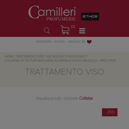
(0)
WISHLIST
(0)
REGISTRATI
ACCEDI
HOME
/
TRATTAMENTO VISO
/
ANTIRUGHE E RASSODANTI
/
COLLISTAR
ATTIVI PURI MASCHERA ALL'ARGILLA ACIDO SALICILICO + ZINCO PCA
TRATTAMENTO VISO
Visualizza tutti i prodotti
Collistar
- 25%