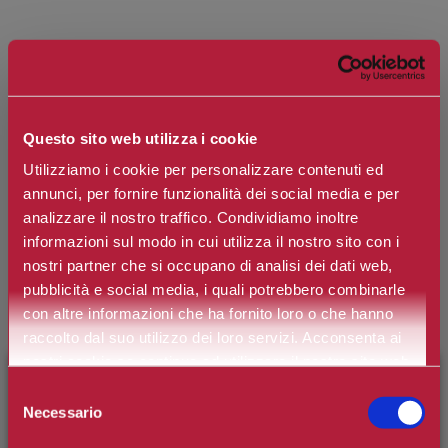
COLLISTAR
Attivi Puri Maschera all'Argilla Acido
Salicilico + Zinco PCA
Questo sito web utilizza i cookie
Utilizziamo i cookie per personalizzare contenuti ed
Marchio:
Collistar
annunci, per fornire funzionalità dei social media e per
analizzare il nostro traffico. Condividiamo inoltre
Art. n.
8015150003537
informazioni sul modo in cui utilizza il nostro sito con i
Disponibilità:
Si
nostri partner che si occupano di analisi dei dati web,
pubblicità e social media, i quali potrebbero combinarle
*
Contenuto
con altre informazioni che ha fornito loro o che hanno
raccolto dal suo utilizzo dei loro servizi. Acconsenta ai
nostri cookie se continua ad utilizzare il nostro sito web.
×
BENVENUTO SU CAMILLERIPROFUMERIE.IT
Selezione
€35,00
Prezzo:
Necessario
del
Prezzo scontato:
€26,25
È il tuo primo ordine?
Registrati
e usufruisci dello
consenso