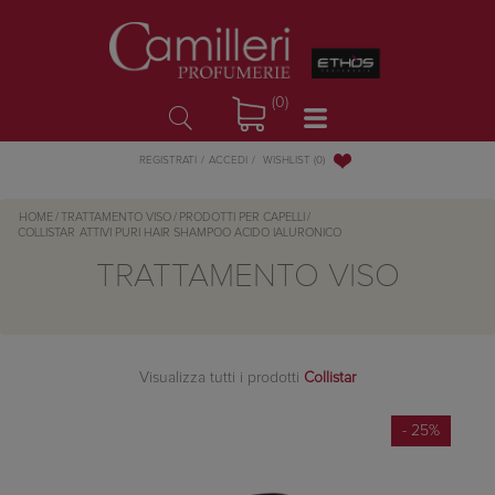
(0)
WISHLIST
(0)
REGISTRATI
ACCEDI
HOME
/
TRATTAMENTO VISO
/
PRODOTTI PER CAPELLI
/
COLLISTAR
ATTIVI PURI HAIR SHAMPOO ACIDO IALURONICO
TRATTAMENTO VISO
Visualizza tutti i prodotti
Collistar
- 25%