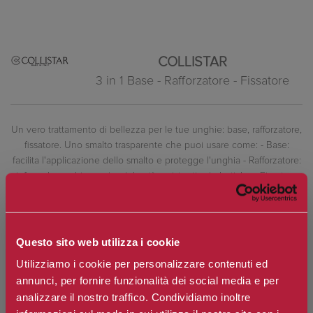
COLLISTAR
3 in 1 Base - Rafforzatore - Fissatore
Un vero trattamento di bellezza per le tue unghie: base, rafforzatore,
fissatore. Uno smalto trasparente che puoi usare come: - Base:
facilita l'applicazione dello smalto e protegge l'unghia - Rafforzatore:
rinforza le unghie rendendole più resistenti ed elastiche - Fissatore:
accentua la luminosità dello smalto e lo fa durare più a lungo.
Marchio:
Collistar
Questo sito web utilizza i cookie
Art. n.
8015150107648
Utilizziamo i cookie per personalizzare contenuti ed
Disponibilità:
Si
annunci, per fornire funzionalità dei social media e per
analizzare il nostro traffico. Condividiamo inoltre
*
Contenuto