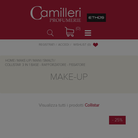
(0)
WISHLIST
(0)
REGISTRATI
ACCEDI
HOME
/
MAKE-UP
/
MANI
/
SMALTI
/
COLLISTAR
3 IN 1 BASE - RAFFORZATORE - FISSATORE
MAKE-UP
Visualizza tutti i prodotti
Collistar
- 25%