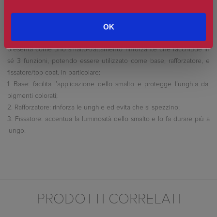
3 in 1 Base - Rafforzatore - Fissatore: l'iconico smalto best-seller 3in1
OK
torna rinnovato e potenziato. Arricchito con un ingrediente naturale
e vegano, in grado di rinforzare le unghie in maniera efficace, si
presenta come uno smalto-trattamento rinforzante che racchiude in
sé 3 funzioni, potendo essere utilizzato come base, rafforzatore, e
fissatore/top coat. In particolare:
1. Base: facilita l’applicazione dello smalto e protegge l’unghia dai
pigmenti colorati;
2. Rafforzatore: rinforza le unghie ed evita che si spezzino;
3. Fissatore: accentua la luminosità dello smalto e lo fa durare più a
lungo.
PRODOTTI CORRELATI