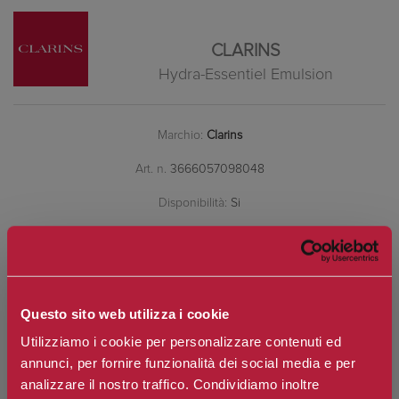
CLARINS
Hydra-Essentiel Emulsion
Marchio:
Clarins
Art. n.
3666057098048
Disponibilità:
Si
*
Contenuto
Questo sito web utilizza i cookie
€58,20
Prezzo:
Utilizziamo i cookie per personalizzare contenuti ed
Prezzo scontato:
€40,74
annunci, per fornire funzionalità dei social media e per
analizzare il nostro traffico. Condividiamo inoltre