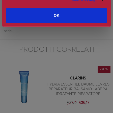
idriche. La texture fresca e fluida si fonde istantaneamente sulla
pelle per lasciarla rimpolpata, morbida e confortevole.
OK
CONSIGLI PER L’USO
Applicare mattina e/o sera su viso e collo puliti evitando il contorno
occhi.
PRODOTTI CORRELATI
-30%
CLARINS
HYDRA ESSENTIEL BAUME LÉVRES
RÉPARATEUR BALSAMO LABBRA
IDRATANTE RIPARATORE
€16,17
€23,10