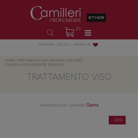
(0)
WISHLIST
(0)
REGISTRATI
ACCEDI
HOME
/
TRATTAMENTO VISO
/
IDRATARE E NUTRIRE
/
CLARINS
HYDRA-ESSENTIEL EMULSION
TRATTAMENTO VISO
Visualizza tutti i prodotti
Clarins
- 30%