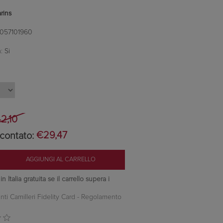
arins
057101960
:
Si
2,10
contato:
€29,47
 Italia gratuita se il carrello supera i
nti Camilleri Fidelity Card -
Regolamento