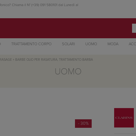
fonico? Chiama il N° (+39) 091 580101 dal Lunedì al
O
TRATTAMENTO CORPO
SOLARI
UOMO
MODA
ACC
 RASAGE + BARBE OLIO PER RASATURA, TRATTAMENTO BARBA
UOMO
- 30%