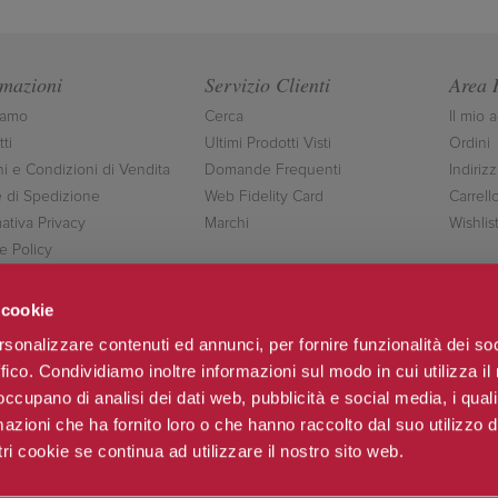
rmazioni
Servizio Clienti
Area 
iamo
Cerca
Il mio 
ti
Ultimi Prodotti Visti
Ordini
ni e Condizioni di Vendita
Domande Frequenti
Indirizz
 di Spedizione
Web Fidelity Card
Carrell
ativa Privacy
Marchi
Wishlis
e Policy
ttaci
 cookie
rsonalizzare contenuti ed annunci, per fornire funzionalità dei so
ffico. Condividiamo inoltre informazioni sul modo in cui utilizza il 
Seguici
 occupano di analisi dei dati web, pubblicità e social media, i qual
azioni che ha fornito loro o che hanno raccolto dal suo utilizzo d
ri cookie se continua ad utilizzare il nostro sito web.