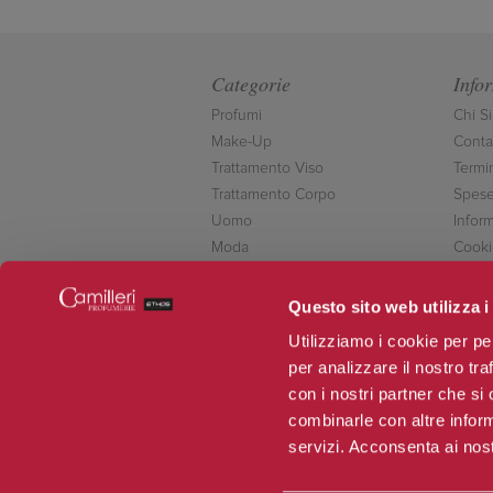
Categorie
Info
Profumi
Chi S
Make-Up
Contat
Trattamento Viso
Termi
Trattamento Corpo
Spese
Uomo
Inform
Moda
Cooki
Accessori
Conta
Novità
Questo sito web utilizza i
Offerte
Utilizziamo i cookie per pe
per analizzare il nostro tra
con i nostri partner che si
combinarle con altre inform
servizi. Acconsenta ai nost