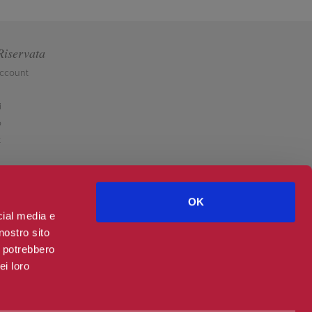
Riservata
account
i
o
t
OK
cial media e
nostro sito
i potrebbero
ei loro