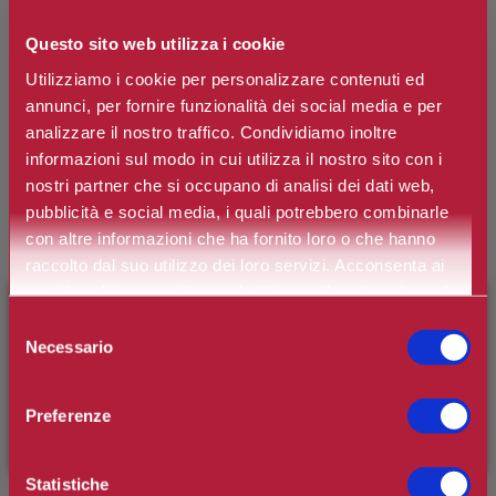
Questo sito web utilizza i cookie
CLARINS
Utilizziamo i cookie per personalizzare contenuti ed
Mousse Detergente Rinnovatrice con
annunci, per fornire funzionalità dei social media e per
estratti di erbe delle Alpi e acidi della
analizzare il nostro traffico. Condividiamo inoltre
polpa di tamarindo
informazioni sul modo in cui utilizza il nostro sito con i
nostri partner che si occupano di analisi dei dati web,
pubblicità e social media, i quali potrebbero combinarle
Marchio:
Clarins
con altre informazioni che ha fornito loro o che hanno
Art. n.
3666057228629
raccolto dal suo utilizzo dei loro servizi. Acconsenta ai
nostri cookie se continua ad utilizzare il nostro sito web.
Disponibilità:
Si
×
BENVENUTO SU CAMILLERIPROFUMERIE.IT
Selezione
Necessario
*
del
Contenuto
È il tuo primo ordine?
Registrati
e usufruisci dello
consenso
sconto di benvenuto
[-15%]
inserendo il codice
Preferenze
WELCOME15
€34,10
Prezzo:
Statistiche
Prezzo scontato:
€23,87