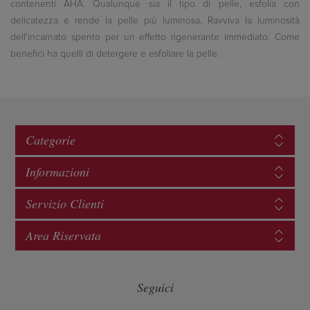
contenenti AHA. Qualunque sia il tipo di pelle, esfolia con
delicatezza e rende la pelle più luminosa. Ravviva la luminosità
dell'incarnato spento per un effetto rigenerante immediato. Come
benefici ha quelli di detergere e esfoliare la pelle.
Categorie
Informazioni
Servizio Clienti
Area Riservata
Seguici