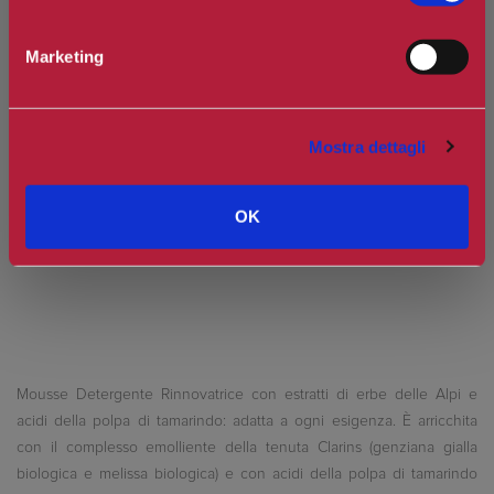
Marketing
Spedizione in Italia gratuita se il carrello supera i 60€
Ottieni 2 punti Camilleri Fidelity Card -
Regolamento
Mostra dettagli
Si tratta della prima recensione per questo prodotto
OK
Mousse Detergente Rinnovatrice con estratti di erbe delle Alpi e
acidi della polpa di tamarindo: adatta a ogni esigenza. È arricchita
con il complesso emolliente della tenuta Clarins (genziana gialla
biologica e melissa biologica) e con acidi della polpa di tamarindo