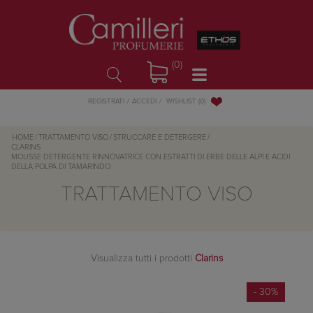
(0)
WISHLIST
(0)
REGISTRATI
ACCEDI
HOME
/
TRATTAMENTO VISO
/
STRUCCARE E DETERGERE
/
CLARINS
MOUSSE DETERGENTE RINNOVATRICE CON ESTRATTI DI ERBE DELLE ALPI E ACIDI
DELLA POLPA DI TAMARINDO
TRATTAMENTO VISO
Visualizza tutti i prodotti
Clarins
- 30%