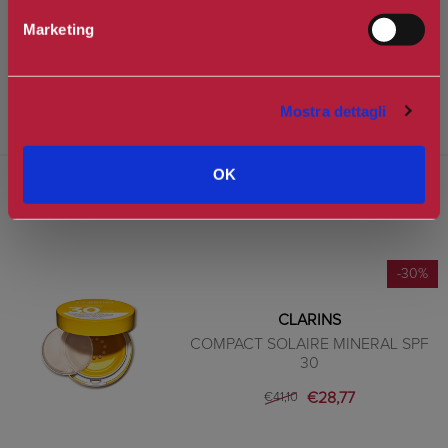
Marketing
Benefici:
Consente di proteggere le zone più sensibili ed esposte del viso.
Mostra dettagli
Ideale per i ritocchi express.
OK
PRODOTTI CORRELATI
-30%
CLARINS
COMPACT SOLAIRE MINERAL SPF
30
€28,77
€41,10