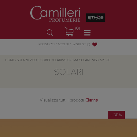
(0)
WISHLIST
(0)
REGISTRATI
ACCEDI
HOME
/
SOLARI
/
VISO E CORPO
/
CLARINS
CREMA SOLARE VISO SPF 30
SOLARI
Visualizza tutti i prodotti
Clarins
- 30%