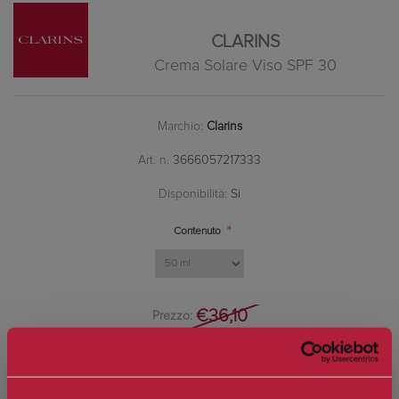
CLARINS
Crema Solare Viso SPF 30
Marchio:
Clarins
Art. n.
3666057217333
Disponibilità:
Si
*
Contenuto
€36,10
Prezzo:
Prezzo scontato:
€25,27