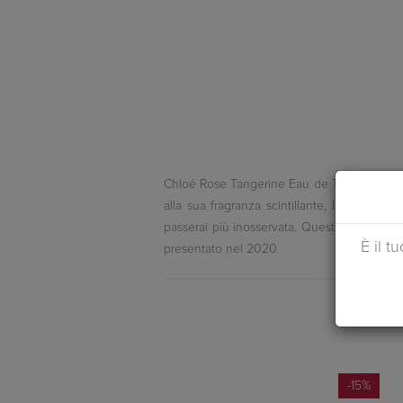
Chloé Rose Tangerine Eau de Toilette: l'Eau
alla sua fragranza scintillante, l’eau de
passerai più inosservata. Questa fragranza f
È il t
presentato nel 2020.
-15%