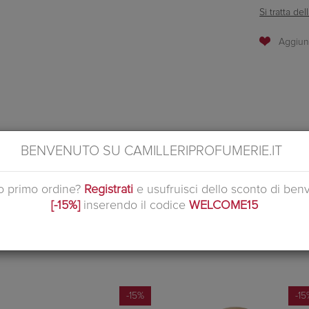
Si tratta d
 de Toliette per donna Rose Tangerine di Chloé lascia che il mondo ammiri
BENVENUTO SU CAMILLERIPROFUMERIE.IT
 toilette da donna Chloé Rose Tangerine la svelerà al mondo con un ling
ruttata e fiorita ha come note olfattive quelle di ribes nero, mandarino, 
uo primo ordine?
Registrati
e usufruisci dello sconto di ben
[-15%]
inserendo il codice
WELCOME15
PRODOTTI CORRELATI
-15%
-15