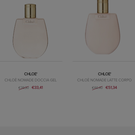
CHLOE'
CHLOE'
CHLOÈ NOMADE DOCCIA GEL
CHLOÈ NOMADE LATTE CORPO
€33,41
€51,34
€39,30
€60,40