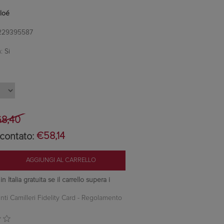
loé
229395587
:
Si
8,40
contato:
€58,14
 Italia gratuita se il carrello supera i
nti Camilleri Fidelity Card -
Regolamento