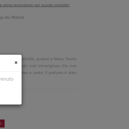
ella prima recensione per questo prodotto
 la tua femminilità, audace e libera. Grazie
×
uaggio profumato così meraviglioso che non
rosa, white amber e cedro. Il profumo è stato
venuto
%