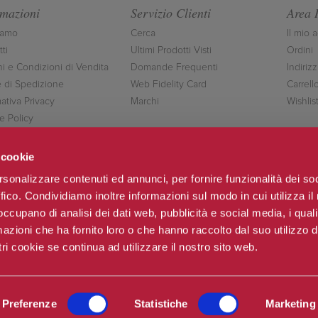
rmazioni
Servizio Clienti
Area 
iamo
Cerca
Il mio 
ti
Ultimi Prodotti Visti
Ordini
ni e Condizioni di Vendita
Domande Frequenti
Indirizz
 di Spedizione
Web Fidelity Card
Carrell
ativa Privacy
Marchi
Wishlis
e Policy
ttaci
 cookie
rsonalizzare contenuti ed annunci, per fornire funzionalità dei so
ffico. Condividiamo inoltre informazioni sul modo in cui utilizza il 
Seguici
 occupano di analisi dei dati web, pubblicità e social media, i qual
azioni che ha fornito loro o che hanno raccolto dal suo utilizzo d
ri cookie se continua ad utilizzare il nostro sito web.
o & C.sas
Po
Preferenze
Statistiche
Marketing