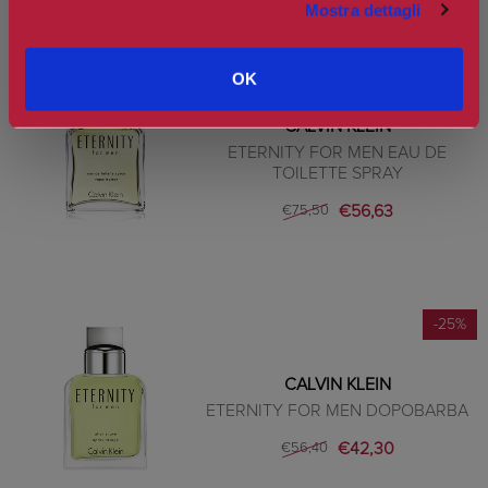
Mostra dettagli
OK
-25%
CALVIN KLEIN
ETERNITY FOR MEN EAU DE
TOILETTE SPRAY
€56,63
€75,50
-25%
CALVIN KLEIN
ETERNITY FOR MEN DOPOBARBA
€42,30
€56,40