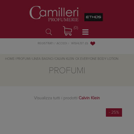
(0)
WISHLIST
(0)
REGISTRATI
ACCEDI
HOME
/
PROFUMI
/
LINEA BAGNO
/
CALVIN KLEIN
CK EVERYONE BODY LOTION
PROFUMI
Visualizza tutti i prodotti
Calvin Klein
- 25%