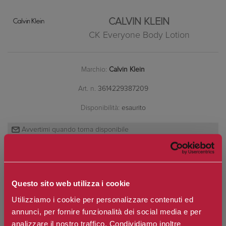
CALVIN KLEIN
CK Everyone Body Lotion
Marchio:
Calvin Klein
Art. n.
3614229387209
Disponibilità:
esaurito
*
Contenuto
Questo sito web utilizza i cookie
Utilizziamo i cookie per personalizzare contenuti ed
€31,20
Prezzo:
annunci, per fornire funzionalità dei social media e per
Prezzo scontato:
€23,40
analizzare il nostro traffico. Condividiamo inoltre