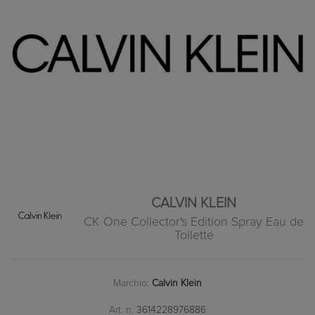
CALVIN KLEIN
CK One Collector's Edition Spray Eau de
Toilette
Marchio:
Calvin Klein
Art. n.
3614228976886