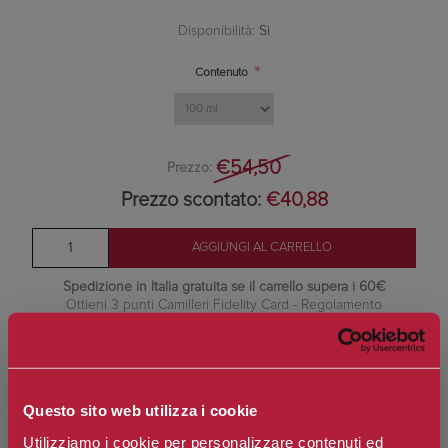
Disponibilità:
Si
*
Contenuto
€54,50
Prezzo:
Prezzo scontato:
€40,88
Spedizione in Italia gratuita se il carrello supera i 60€
Ottieni 3 punti Camilleri Fidelity Card -
Regolamento
Si tratta della prima recensione per questo prodotto
Questo sito web utilizza i cookie
Utilizziamo i cookie per personalizzare contenuti ed