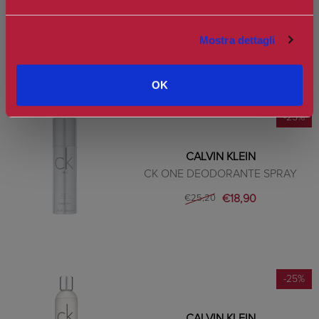
CK ONE DEODORANTE STICK
€18,90
€25,20
Mostra dettagli
OK
-25%
CALVIN KLEIN
CK ONE DEODORANTE SPRAY
€18,90
€25,20
-25%
CALVIN KLEIN