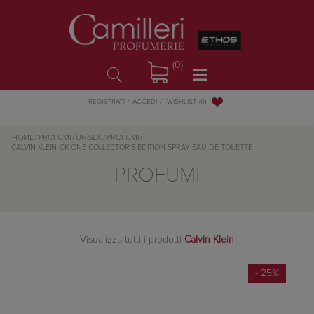
(0)
WISHLIST
(0)
REGISTRATI
ACCEDI
HOME
/
PROFUMI
/
UNISEX
/
PROFUMI
/
CALVIN KLEIN
CK ONE COLLECTOR'S EDITION SPRAY EAU DE TOILETTE
PROFUMI
Visualizza tutti i prodotti
Calvin Klein
- 25%