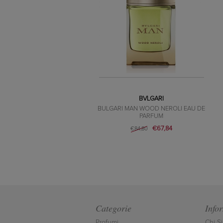
BVLGARI
BULGARI MAN WOOD NEROLI EAU DE
PARFUM
€67,84
€84,80
Categorie
Info
Profumi
Chi S