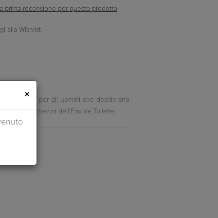
ella prima recensione per questo prodotto
×
nza perfetta per gli uomini che desiderano
izzano la freschezza dell'Eau de Toilette.
venuto