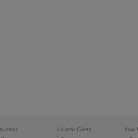
rmazioni
Servizio Clienti
Area 
iamo
Cerca
Il mio 