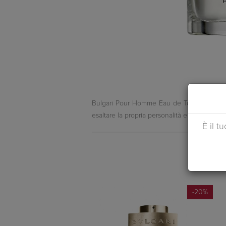
Bulgari Pour Homme Eau de Toilette: Bulga
esaltare la propria personalità e il proprio c
È il t
-20%