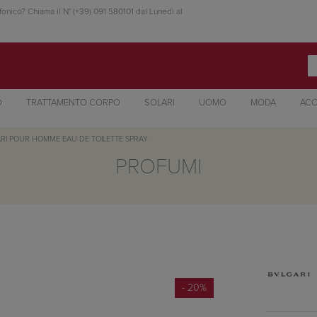
fonico? Chiama il N° (+39) 091 580101 dal Lunedì al
O
TRATTAMENTO CORPO
SOLARI
UOMO
MODA
ACC
RI POUR HOMME EAU DE TOILETTE SPRAY
PROFUMI
- 20%