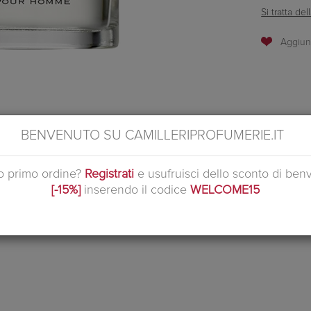
Si tratta d
BENVENUTO SU CAMILLERIPROFUMERIE.IT
ri pour Homme Eau de Toilette è confortevole e rinfrescante, una fragra
arisma. Nella piramide olfattiva spiccano le note di thè verde, che carattter
uo primo ordine?
Registrati
e usufruisci dello sconto di ben
[-15%]
inserendo il codice
WELCOME15
PRODOTTI CORRELATI