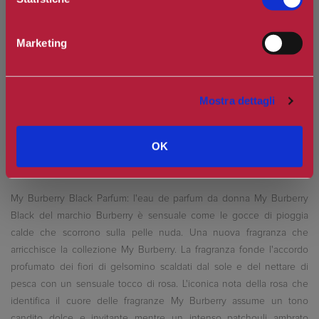
Spedizione in Italia gratuita se il carrello supera i 60€
Ottieni 6 punti Camilleri Fidelity Card -
Regolamento
Marketing
Si tratta della prima recensione per questo prodotto
Mostra dettagli
OK
My Burberry Black Parfum: l'eau de parfum da donna My Burberry
Black del marchio Burberry è sensuale come le gocce di pioggia
calde che scorrono sulla pelle nuda. Una nuova fragranza che
arricchisce la collezione My Burberry. La fragranza fonde l'accordo
profumato dei fiori di gelsomino scaldati dal sole e del nettare di
pesca con un sensuale tocco di rosa. L'iconica nota della rosa che
identifica il cuore delle fragranze My Burberry assume un tono
candito dolce e invitante mentre un intenso patchouli ambrato