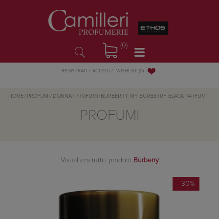
(0)
WISHLIST
(0)
REGISTRATI
ACCEDI
HOME
/
PROFUMI
/
DONNA
/
PROFUMI
/
BURBERRY
MY BURBERRY BLACK PARFUM
PROFUMI
Visualizza tutti i prodotti
Burberry
- 30%