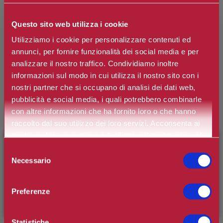
BURBERRY
Questo sito web utilizza i cookie
My Burberry Black Parfum
Utilizziamo i cookie per personalizzare contenuti ed
annunci, per fornire funzionalità dei social media e per
Marchio:
Burberry
analizzare il nostro traffico. Condividiamo inoltre
informazioni sul modo in cui utilizza il nostro sito con i
Art. n.
3614229828986
nostri partner che si occupano di analisi dei dati web,
Disponibilità:
esaurito
pubblicità e social media, i quali potrebbero combinarle
con altre informazioni che ha fornito loro o che hanno
raccolto dal suo utilizzo dei loro servizi. Acconsenta ai
nostri cookie se continua ad utilizzare il nostro sito web.
×
*
BENVENUTO SU CAMILLERIPROFUMERIE.IT
Contenuto
Selezione
Necessario
del
È il tuo primo ordine?
Registrati
e usufruisci dello
consenso
sconto di benvenuto
[-15%]
inserendo il codice
€77,10
Preferenze
Prezzo:
WELCOME15
Prezzo scontato:
€53,97
Statistiche