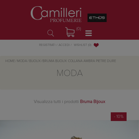
(0)
WISHLIST
(0)
REGISTRATI
ACCEDI
HOME
/
MODA
/
BIJOUX
/
BRUMA BIJOUX
COLLANA AMBRA PIETRE DURE
MODA
Visualizza tutti i prodotti
Bruma Bijoux
- 10%