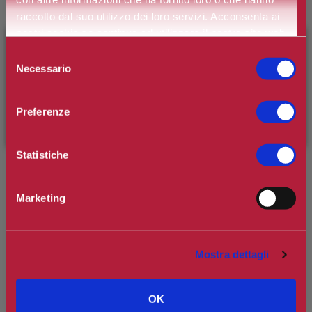
Marchio:
Bruma Bijoux
raccolto dal suo utilizzo dei loro servizi. Acconsenta ai
Art. n.
8023027111858
nostri cookie se continua ad utilizzare il nostro sito web.
×
BENVENUTO SU CAMILLERIPROFUMERIE.IT
Selezione
Disponibilità:
Si
Necessario
del
È il tuo primo ordine?
Registrati
e usufruisci dello
*
consenso
Tipologia
sconto di benvenuto
[-15%]
inserendo il codice
Preferenze
WELCOME15
€107,50
Prezzo:
Statistiche
Prezzo scontato:
€96,75
Marketing
Spedizione in Italia gratuita se il carrello supera i 60€
Ottieni 9 punti Camilleri Fidelity Card -
Regolamento
Mostra dettagli
OK