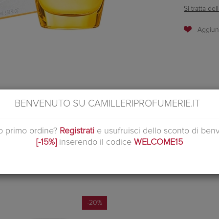
Si tratta d
ranza rinfrescante e frizzante per la cura del corpo. Questo frizzante 
BENVENUTO SU CAMILLERIPROFUMERIE.IT
ze naturali di agrumi ha un effetto rinvigorente sui sensi. Un piacere per i
 specifiche per l'uso di questo prodotto in condizioni normali o ragione
uo primo ordine?
Registrati
e usufruisci dello sconto di ben
[-15%]
inserendo il codice
WELCOME15
PRODOTTI CORRELATI
-20%