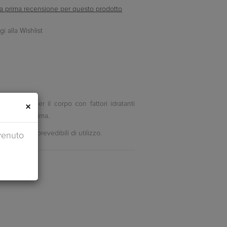
ella prima recensione per questo prodotto
profumo per il corpo con fattori idratanti
×
l corpo e l'anima.
volmente prevedibili di utilizzo.
venuto