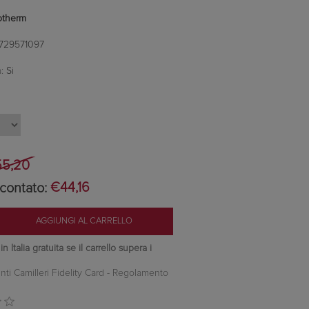
otherm
729571097
:
Si
5,20
contato:
€44,16
 Italia gratuita se il carrello supera i
nti Camilleri Fidelity Card -
Regolamento