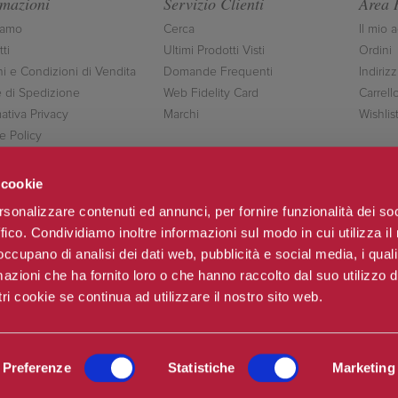
rmazioni
Servizio Clienti
Area 
iamo
Cerca
Il mio 
ti
Ultimi Prodotti Visti
Ordini
ni e Condizioni di Vendita
Domande Frequenti
Indirizz
 di Spedizione
Web Fidelity Card
Carrell
ativa Privacy
Marchi
Wishlis
e Policy
ttaci
 cookie
rsonalizzare contenuti ed annunci, per fornire funzionalità dei so
ffico. Condividiamo inoltre informazioni sul modo in cui utilizza il 
Seguici
 occupano di analisi dei dati web, pubblicità e social media, i qual
azioni che ha fornito loro o che hanno raccolto dal suo utilizzo d
ri cookie se continua ad utilizzare il nostro sito web.
o & C.sas
Po
Preferenze
Statistiche
Marketing