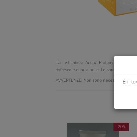
Eau Vitaminée Acqua Profumata Corpo: frag
rinfresca e cura la pelle. Lo spray con essen
AVVERTENZE: Non sono necessarie precauzioni
È il t
-20%