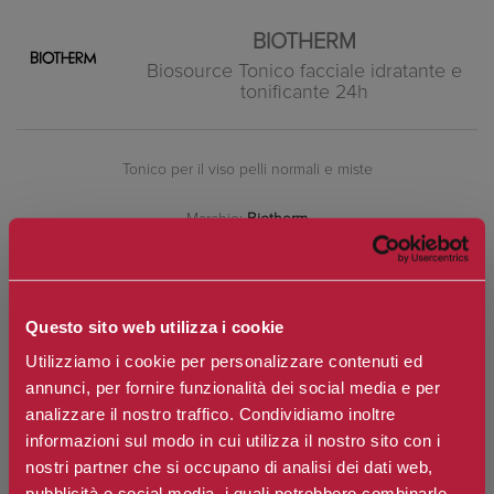
BIOTHERM
Biosource Tonico facciale idratante e
tonificante 24h
Tonico per il viso pelli normali e miste
Marchio:
Biotherm
Art. n.
3614271256089
Disponibilità:
Si
Questo sito web utilizza i cookie
*
Contenuto
Utilizziamo i cookie per personalizzare contenuti ed
annunci, per fornire funzionalità dei social media e per
analizzare il nostro traffico. Condividiamo inoltre
informazioni sul modo in cui utilizza il nostro sito con i
€37,10
Prezzo:
nostri partner che si occupano di analisi dei dati web,
Prezzo scontato:
€29,68
pubblicità e social media, i quali potrebbero combinarle