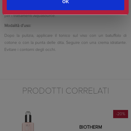
OK
fresco e rende la pelle più luminosa. Il risultato è una pelle senza
pori, intensamente idratata 24 ore su 24, perfettamente preparata
per i trattamenti Aquasource.
Modalità d'uso:
Dopo la pulizia, applicare il tonico sul viso con un batuffolo di
cotone o con la punta delle dita. Seguire con una crema idratante.
Evitare i contorni degli occhi.
PRODOTTI CORRELATI
-20%
BIOTHERM