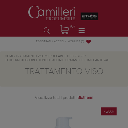
(0)
WISHLIST
(0)
REGISTRATI
ACCEDI
HOME
/
TRATTAMENTO VISO
/
STRUCCARE E DETERGERE
/
BIOTHERM
BIOSOURCE TONICO FACCIALE IDRATANTE E TONIFICANTE 24H
TRATTAMENTO VISO
Visualizza tutti i prodotti
Biotherm
- 20%