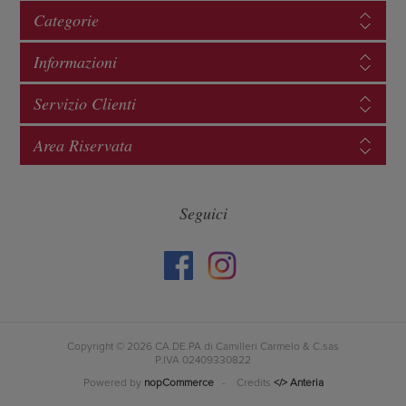
Categorie
Informazioni
Servizio Clienti
Area Riservata
Seguici
Copyright © 2026 CA.DE.PA di Camilleri Carmelo & C.sas
P.IVA 02409330822
Powered by
nopCommerce
- Credits
</> Anteria