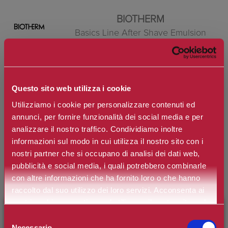
BIOTHERM
Basics Line After Shave Emulsion
Balsamo Dopo Barba
Marchio:
Biotherm
Questo sito web utilizza i cookie
Art. n.
3614273475846
Utilizziamo i cookie per personalizzare contenuti ed
annunci, per fornire funzionalità dei social media e per
Disponibilità:
Si
analizzare il nostro traffico. Condividiamo inoltre
*
Contenuto
informazioni sul modo in cui utilizza il nostro sito con i
nostri partner che si occupano di analisi dei dati web,
pubblicità e social media, i quali potrebbero combinarle
con altre informazioni che ha fornito loro o che hanno
€50,20
Prezzo:
raccolto dal suo utilizzo dei loro servizi. Acconsenta ai
Prezzo scontato:
€40,16
nostri cookie se continua ad utilizzare il nostro sito web.
×
BENVENUTO SU CAMILLERIPROFUMERIE.IT
Selezione
Necessario