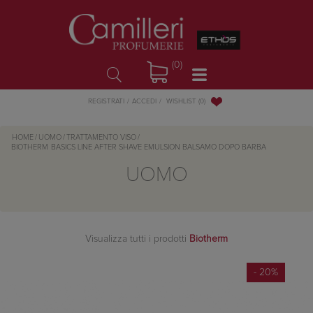
(0)
WISHLIST
(0)
REGISTRATI
ACCEDI
HOME
/
UOMO
/
TRATTAMENTO VISO
/
BIOTHERM
BASICS LINE AFTER SHAVE EMULSION BALSAMO DOPO BARBA
UOMO
Visualizza tutti i prodotti
Biotherm
- 20%