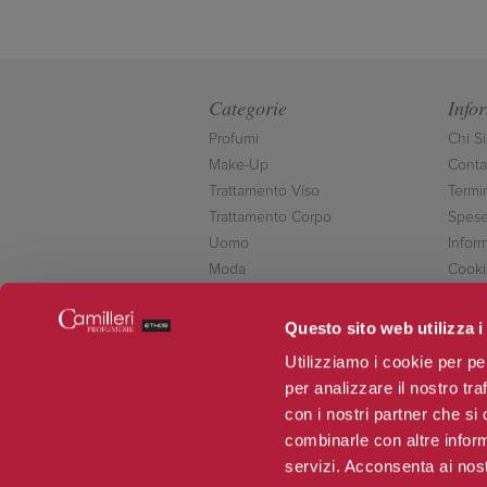
Categorie
Info
Profumi
Chi S
Make-Up
Contat
Trattamento Viso
Termi
Trattamento Corpo
Spese
Uomo
Inform
Moda
Cooki
Accessori
Conta
Novità
Questo sito web utilizza i
Offerte
Utilizziamo i cookie per pe
per analizzare il nostro tra
con i nostri partner che si
combinarle con altre inform
servizi. Acconsenta ai nost