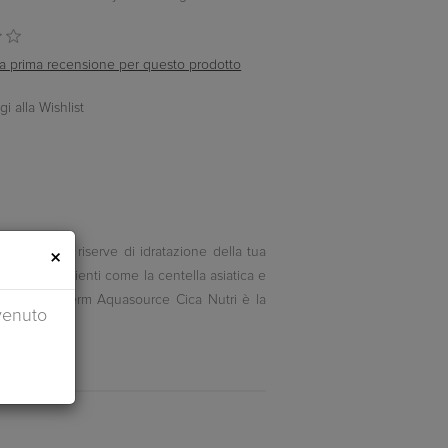
ella prima recensione per questo prodotto
 48 ore le riserve di idratazione della tua
×
ti da ingredienti come la centella asiatica e
a crema Biotherm Aquasource Cica Nutri è la
venuto