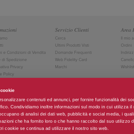
rmazioni
Servizio Clienti
Area 
iamo
Cerca
Il mio 
ti
Ultimi Prodotti Visti
Ordini
ni e Condizioni di Vendita
Domande Frequenti
Indirizz
 di Spedizione
Web Fidelity Card
Carrell
ativa Privacy
Marchi
Wishlis
e Policy
ttaci
 cookie
rsonalizzare contenuti ed annunci, per fornire funzionalità dei so
ffico. Condividiamo inoltre informazioni sul modo in cui utilizza il 
Seguici
 occupano di analisi dei dati web, pubblicità e social media, i qual
azioni che ha fornito loro o che hanno raccolto dal suo utilizzo d
ri cookie se continua ad utilizzare il nostro sito web.