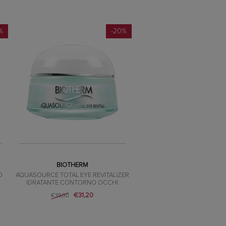
%
-20%
BIOTHERM
O
AQUASOURCE TOTAL EYE REVITALIZER
IDRATANTE CONTORNO OCCHI
€31,20
€39,00