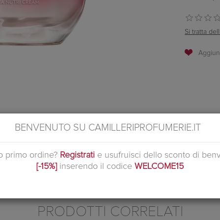
Si tratta d
le e secca: la crema Biotherm Aquasource Cica Nutri ripristina per ben
BENVENUTO SU CAMILLERIPROFUMERIE.IT
 e dona una piacevole sensazione di benessere. I suoi effetti sono garanti
endono la pelle visibilmente radiosa e perfettamente morbida al tatto. L
uo primo ordine?
Registrati
e usufruisci dello sconto di ben
nale Biotherm Aquasource per pelli secche.
[-15%]
inserendo il codice
WELCOME15
cchi, sciacquarli immediatamente e abbondantemente.
PRODOTTI CORRELATI