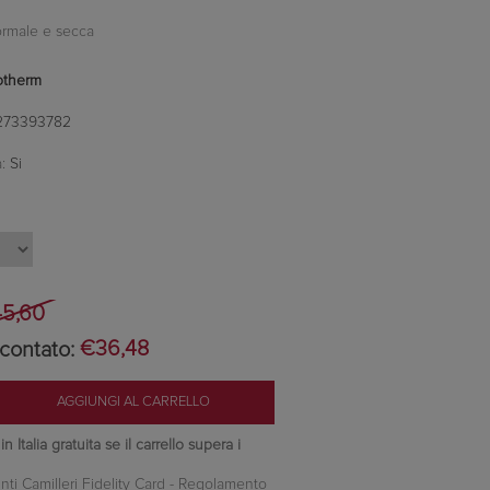
ormale e secca
otherm
273393782
:
Si
5,60
contato:
€36,48
 Italia gratuita se il carrello supera i
nti Camilleri Fidelity Card -
Regolamento