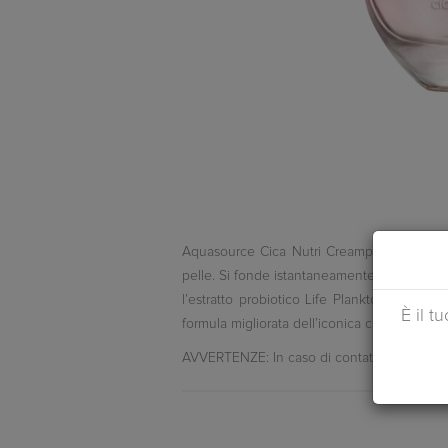
Aquasource Cica Nutri Creamper pelle norma
pelle. Si fonde istantaneamente con la pelle
l’estratto probiotico Life Plankton, che r
È il t
formula migliorata dell’iconica crema origi
AVVERTENZE: In caso di contatto con gli o