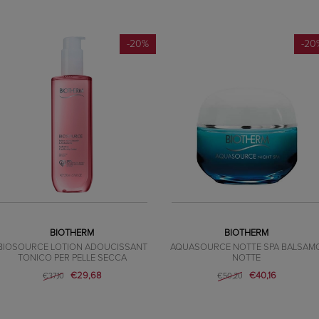
-20%
-20
BIOTHERM
BIOTHERM
BIOSOURCE LOTION ADOUCISSANT
AQUASOURCE NOTTE SPA BALSAM
TONICO PER PELLE SECCA
NOTTE
€29,68
€40,16
€37,10
€50,20