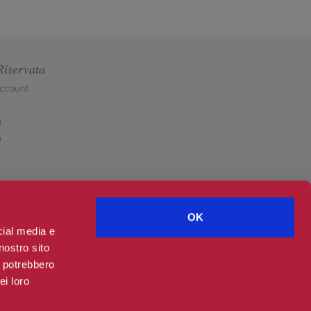
Riservata
account
i
o
t
OK
cial media e
nostro sito
i potrebbero
ei loro