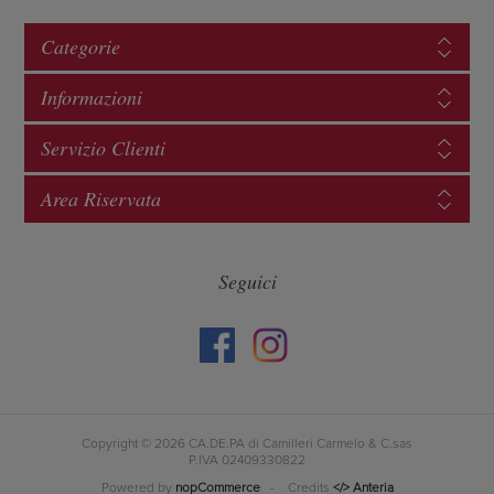
Categorie
Informazioni
Servizio Clienti
Area Riservata
Seguici
Copyright © 2026 CA.DE.PA di Camilleri Carmelo & C.sas
P.IVA 02409330822
Powered by
nopCommerce
- Credits
</> Anteria