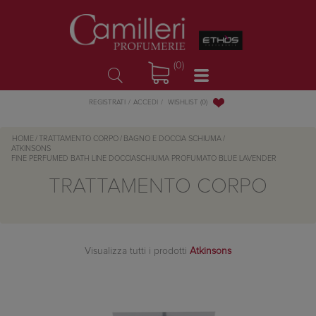
(0)
WISHLIST
(0)
REGISTRATI
ACCEDI
HOME
/
TRATTAMENTO CORPO
/
BAGNO E DOCCIA SCHIUMA
/
ATKINSONS
FINE PERFUMED BATH LINE DOCCIASCHIUMA PROFUMATO BLUE LAVENDER
TRATTAMENTO CORPO
Visualizza tutti i prodotti
Atkinsons