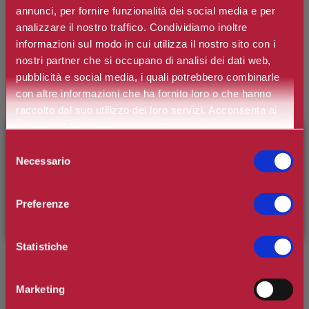
annunci, per fornire funzionalità dei social media e per
analizzare il nostro traffico. Condividiamo inoltre
ATKINSONS
informazioni sul modo in cui utilizza il nostro sito con i
Fine Perfumed Bath Line Docciaschiuma
nostri partner che si occupano di analisi dei dati web,
Profumato Blue Lavender
pubblicità e social media, i quali potrebbero combinarle
con altre informazioni che ha fornito loro o che hanno
raccolto dal suo utilizzo dei loro servizi. Acconsenta ai
Marchio:
Atkinsons
nostri cookie se continua ad utilizzare il nostro sito web.
×
BENVENUTO SU CAMILLERIPROFUMERIE.IT
Art. n.
8011003868049
Selezione
Necessario
del
Disponibilità:
esaurito
È il tuo primo ordine?
Registrati
e usufruisci dello
consenso
sconto di benvenuto
[-15%]
inserendo il codice
Preferenze
WELCOME15
*
Contenuto
Statistiche
Marketing
Prezzo:
€6,80