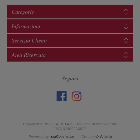
Categorie
Informazioni
Servizio Clienti
Area Riservata
Seguici
Copyright © 2026 CA.DE.PA di Camilleri Carmelo & C.sas
P.IVA 02409330822
Powered by
nopCommerce
- Credits
</> Anteria