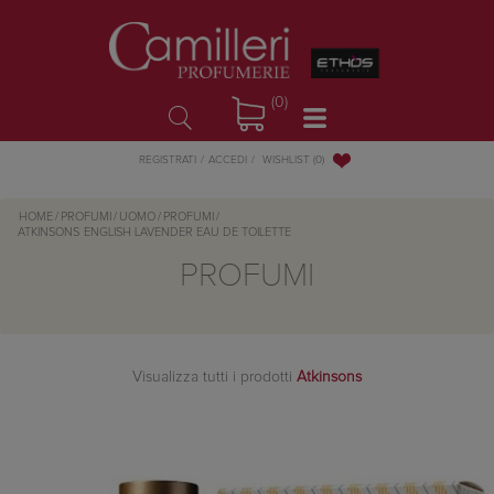
(0)
WISHLIST
(0)
REGISTRATI
ACCEDI
HOME
/
PROFUMI
/
UOMO
/
PROFUMI
/
ATKINSONS
ENGLISH LAVENDER EAU DE TOILETTE
PROFUMI
Visualizza tutti i prodotti
Atkinsons