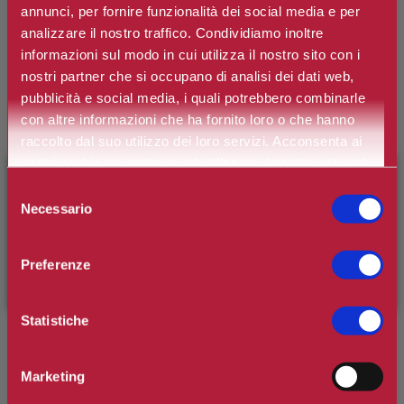
annunci, per fornire funzionalità dei social media e per
ATKINSONS
analizzare il nostro traffico. Condividiamo inoltre
English Lavender Eau de Toilette
informazioni sul modo in cui utilizza il nostro sito con i
nostri partner che si occupano di analisi dei dati web,
pubblicità e social media, i quali potrebbero combinarle
Marchio:
Atkinsons
con altre informazioni che ha fornito loro o che hanno
Art. n.
8011003865758
raccolto dal suo utilizzo dei loro servizi. Acconsenta ai
nostri cookie se continua ad utilizzare il nostro sito web.
Disponibilità:
esaurito
×
BENVENUTO SU CAMILLERIPROFUMERIE.IT
Selezione
Necessario
del
È il tuo primo ordine?
Registrati
e usufruisci dello
consenso
sconto di benvenuto
[-15%]
inserendo il codice
*
Contenuto
Preferenze
WELCOME15
Statistiche
Prezzo:
€32,10
Spedizione in Italia gratuita se il carrello supera i 60€
Marketing
Ottieni 2 punti Camilleri Fidelity Card -
Regolamento