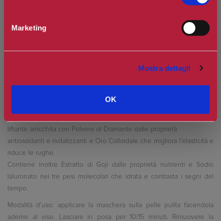
Spedizione in Italia gratuita se il carrello supera i 60€
Ottieni 0 punti Camilleri Fidelity Card -
Regolamento
Marketing
Mostra dettagli
OK
Time Defence - Maschera Viso: maschera viso monouso anti-age e
liftante arricchita con Polvere di Diamante dalle proprietà
antiossidanti e rivitalizzanti e Oro Colloidale che migliora l'elasticità e
riduce le rughe.
Contiene inoltre Estratto di Goji dalle proprietà nutrienti e Sodio
Ialuronato nei tre pesi molecolari che idrata e contrasta i segni del
tempo.
Modalità d’uso: applicare la maschera sulla pelle pulita facendola
aderire al viso. Lasciare in posa per 10/15 minuti. Rimuovere la