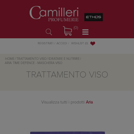
(0)
WISHLIST
(0)
REGISTRATI
ACCEDI
HOME
/
TRATTAMENTO VISO
/
IDRATARE E NUTRIRE
/
ARIA
TIME DEFENCE - MASCHERA VISO
TRATTAMENTO VISO
Visualizza tutti i prodotti
Aria