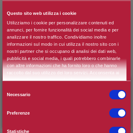
ARIA
Questo sito web utilizza i cookie
Time Defence - Maschera Viso
Utilizziamo i cookie per personalizzare contenuti ed
annunci, per fornire funzionalità dei social media e per
analizzare il nostro traffico. Condividiamo inoltre
Polvere di diamante Tripeptide
informazioni sul modo in cui utilizza il nostro sito con i
nostri partner che si occupano di analisi dei dati web,
Marchio:
Aria
pubblicità e social media, i quali potrebbero combinarle
Art. n.
8053879151375
con altre informazioni che ha fornito loro o che hanno
raccolto dal suo utilizzo dei loro servizi. Acconsenta ai
Disponibilità:
Si
nostri cookie se continua ad utilizzare il nostro sito web.
×
BENVENUTO SU CAMILLERIPROFUMERIE.IT
*
Selezione
Contenuto
Necessario
del
È il tuo primo ordine?
Registrati
e usufruisci dello
consenso
sconto di benvenuto
[-15%]
inserendo il codice
Preferenze
WELCOME15
Prezzo:
€5,90
Statistiche