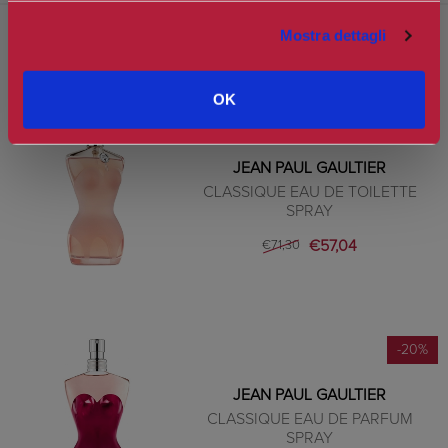
PRODOTTI CORRELATI
Mostra dettagli
OK
-20%
JEAN PAUL GAULTIER
CLASSIQUE EAU DE TOILETTE
SPRAY
€57,04
€71,30
-20%
JEAN PAUL GAULTIER
CLASSIQUE EAU DE PARFUM
SPRAY