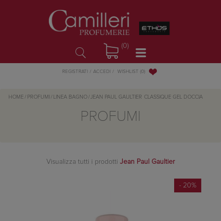
(0)
WISHLIST
(0)
REGISTRATI
ACCEDI
HOME
/
PROFUMI
/
LINEA BAGNO
/
JEAN PAUL GAULTIER
CLASSIQUE GEL DOCCIA
PROFUMI
Visualizza tutti i prodotti
Jean Paul Gaultier
- 20%