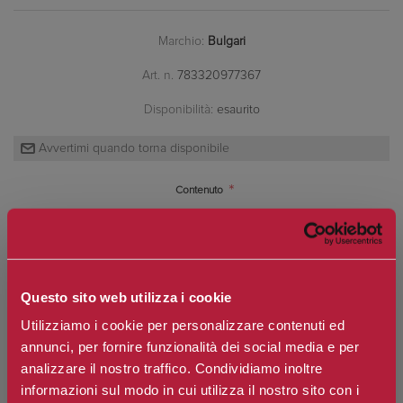
Marchio:
Bulgari
Art. n.
783320977367
Disponibilità:
esaurito
*
Contenuto
€95,30
Prezzo:
Questo sito web utilizza i cookie
Prezzo scontato:
€76,24
Utilizziamo i cookie per personalizzare contenuti ed
Spedizione in Italia gratuita se il carrello supera i 60€
annunci, per fornire funzionalità dei social media e per
Ottieni 7 punti Camilleri Fidelity Card -
Regolamento
analizzare il nostro traffico. Condividiamo inoltre
informazioni sul modo in cui utilizza il nostro sito con i