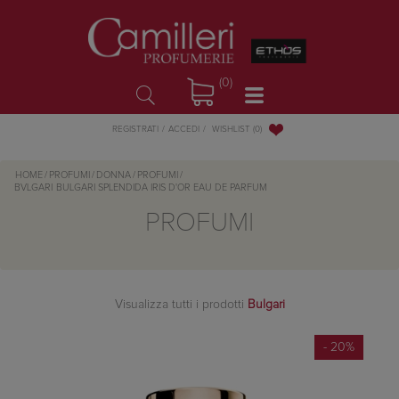
(0)
WISHLIST
(0)
REGISTRATI
ACCEDI
HOME
/
PROFUMI
/
DONNA
/
PROFUMI
/
BVLGARI
BULGARI SPLENDIDA IRIS D'OR EAU DE PARFUM
PROFUMI
Visualizza tutti i prodotti
Bulgari
- 20%