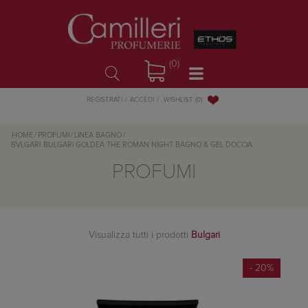
(0)
WISHLIST
(0)
REGISTRATI
ACCEDI
HOME
/
PROFUMI
/
LINEA BAGNO
/
BVLGARI
BULGARI GOLDEA THE ROMAN NIGHT BAGNO & GEL DOCCIA
PROFUMI
Visualizza tutti i prodotti
Bulgari
- 20%