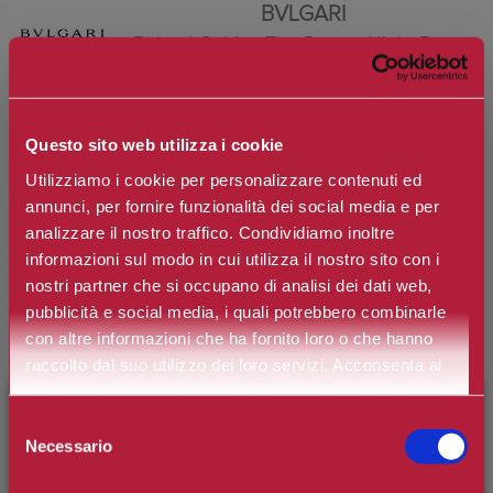
BVLGARI
Bulgari Goldea The Roman Night Bagno
& Gel Doccia
Marchio:
Bulgari
Questo sito web utilizza i cookie
Utilizziamo i cookie per personalizzare contenuti ed
Art. n.
783320479182
annunci, per fornire funzionalità dei social media e per
Disponibilità:
esaurito
analizzare il nostro traffico. Condividiamo inoltre
informazioni sul modo in cui utilizza il nostro sito con i
nostri partner che si occupano di analisi dei dati web,
pubblicità e social media, i quali potrebbero combinarle
*
Contenuto
con altre informazioni che ha fornito loro o che hanno
raccolto dal suo utilizzo dei loro servizi. Acconsenta ai
nostri cookie se continua ad utilizzare il nostro sito web.
×
BENVENUTO SU CAMILLERIPROFUMERIE.IT
Selezione
€25,10
Prezzo:
Necessario
del
Prezzo scontato:
€20,08
È il tuo primo ordine?
Registrati
e usufruisci dello
consenso