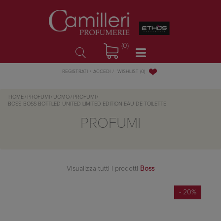
(0)
WISHLIST
(0)
REGISTRATI
ACCEDI
HOME
/
PROFUMI
/
UOMO
/
PROFUMI
/
BOSS
BOSS BOTTLED UNITED LIMITED EDITION EAU DE TOILETTE
PROFUMI
Visualizza tutti i prodotti
Boss
- 20%