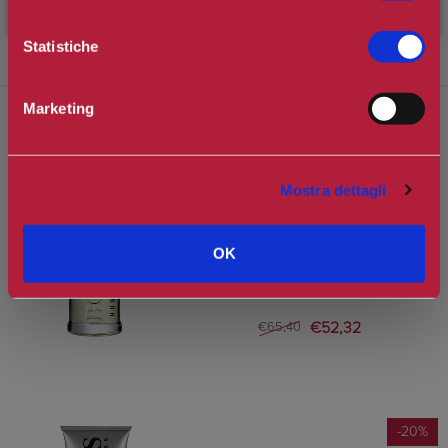
come buchu e menta per ottenere quella sensazione di freschezza
che lo rende un profumo rinfrescante. Una fragranza sensuale dalla
Statistiche
grande forza.
Marketing
PRODOTTI CORRELATI
Mostra dettagli
-20%
BOSS
OK
BOSS BOTTLED EAU DE TOILETTE
SPRAY
€52,32
€65,40
-20%