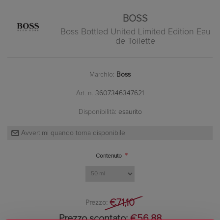
BOSS
Boss Bottled United Limited Edition Eau
de Toilette
Marchio:
Boss
Art. n.
3607346347621
Disponibilità:
esaurito
*
Contenuto
€71,10
Prezzo:
Prezzo scontato:
€56,88