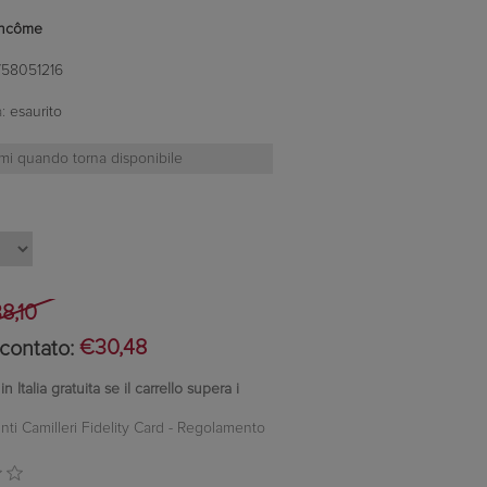
ncôme
758051216
:
esaurito
8,10
contato:
€30,48
 Italia gratuita se il carrello supera i
nti Camilleri Fidelity Card -
Regolamento