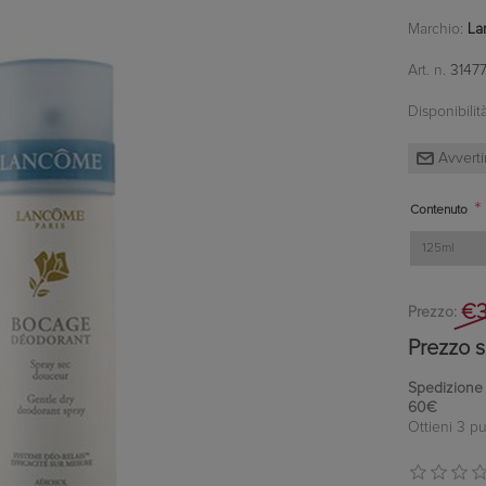
Marchio:
La
Art. n.
3147
Disponibilità
*
Contenuto
€3
Prezzo:
Prezzo s
Spedizione in
60€
Ottieni 3 pu