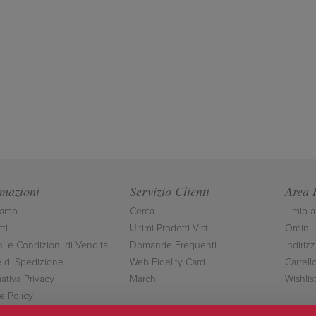
rmazioni
Servizio Clienti
Area 
iamo
Cerca
Il mio 
ti
Ultimi Prodotti Visti
Ordini
ni e Condizioni di Vendita
Domande Frequenti
Indirizz
 di Spedizione
Web Fidelity Card
Carrell
ativa Privacy
Marchi
Wishlis
e Policy
ttaci