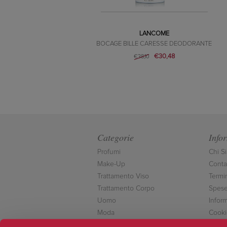
LANCOME
BOCAGE BILLE CARESSE DEODORANTE
€30,48
€38,10
Categorie
Info
Profumi
Chi S
Make-Up
Contat
Trattamento Viso
Termi
Trattamento Corpo
Spese
Uomo
Inform
Moda
Cooki
Accessori
Conta