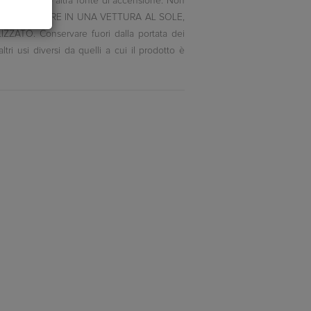
iamma libera o altra fonte di accensione. Non
50°C. NON ESPORRE IN UNA VETTURA AL SOLE,
O. Conservare fuori dalla portata dei
tri usi diversi da quelli a cui il prodotto è