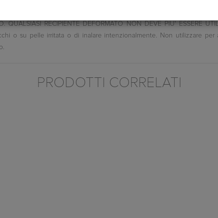
e libere o altre fonti di accensione. Non fumare. Non vaporizzare su una f
o. Proteggere dai raggi solari. Non esporre a temperature superiori a 
. QUALSIASI RECIPIENTE DEFORMATO NON DEVE PIU' ESSERE UTILIZZAT
chi o su pelle irritata o di inalare intenzionalmente. Non utilizzare per al
o.
PRODOTTI CORRELATI