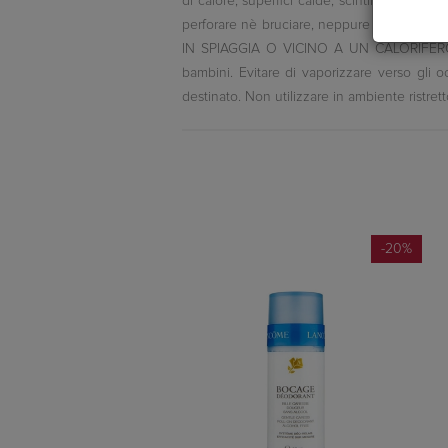
di calore, superfici calde, scintille, fiamm
perforare nè bruciare, neppure dopo l'us
IN SPIAGGIA O VICINO A UN CALORIFERO
bambini. Evitare di vaporizzare verso gli oc
destinato. Non utilizzare in ambiente ristrett
-20%