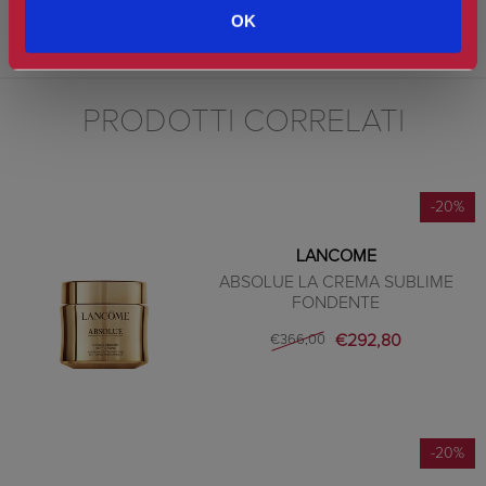
AVVERTENZE: In caso di contatto con gli occhi, sciacquarli
OK
immediatamente e abbondantemente.
PRODOTTI CORRELATI
-20%
LANCOME
ABSOLUE LA CREMA SUBLIME
FONDENTE
€292,80
€366,00
-20%