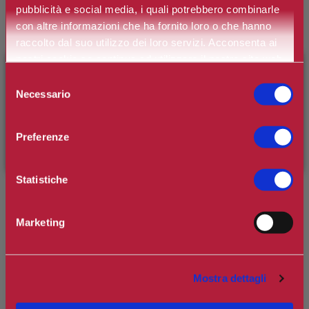
pubblicità e social media, i quali potrebbero combinarle
Spedizione in Italia gratuita se il carrello supera i 60€
con altre informazioni che ha fornito loro o che hanno
Ottieni 24 punti Camilleri Fidelity Card -
Regolamento
raccolto dal suo utilizzo dei loro servizi. Acconsenta ai
nostri cookie se continua ad utilizzare il nostro sito web.
×
BENVENUTO SU CAMILLERIPROFUMERIE.IT
Selezione
Si tratta della prima recensione per questo prodotto
Necessario
del
È il tuo primo ordine?
Registrati
e usufruisci dello
consenso
sconto di benvenuto
[-15%]
inserendo il codice
Preferenze
WELCOME15
Statistiche
Absolue Oléo Sérum: l'eccezionalmente siero rivitalizzangte della
Marketing
linea Absolue di Lancome lascia la pelle morbida, rimpolpata e più
elastica. La pelle sarà come rigenerata e visibilmente trasformata.
Giorno dopo giorno le rughe appariranno diminuite e la pelle
Mostra dettagli
risplenderà di una rinnovata luminosità. Adatto anche alle pelli
sensibili.