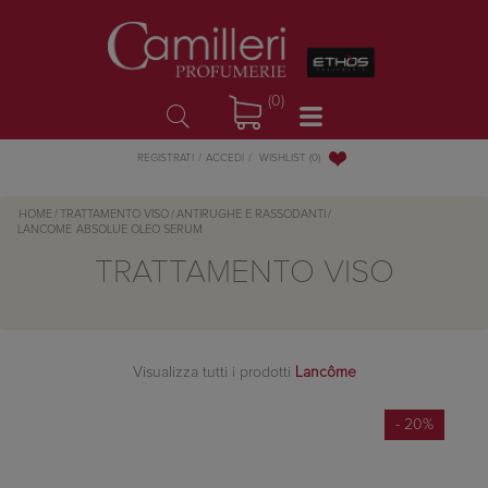
(0)
WISHLIST
(0)
REGISTRATI
ACCEDI
HOME
/
TRATTAMENTO VISO
/
ANTIRUGHE E RASSODANTI
/
LANCOME
ABSOLUE OLEO SERUM
TRATTAMENTO VISO
Visualizza tutti i prodotti
Lancôme
- 20%