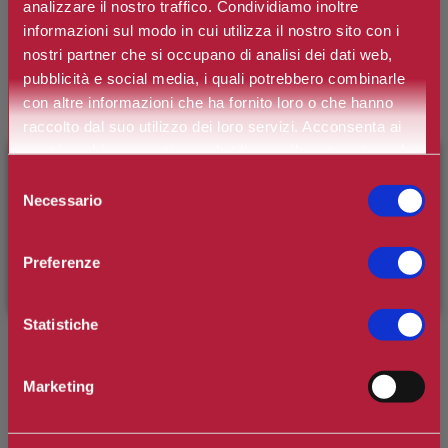
analizzare il nostro traffico. Condividiamo inoltre
informazioni sul modo in cui utilizza il nostro sito con i
nostri partner che si occupano di analisi dei dati web,
ARIA
pubblicità e social media, i quali potrebbero combinarle
LATTE CORPO TALCO & VANIGLIA
con altre informazioni che ha fornito loro o che hanno
raccolto dal suo utilizzo dei loro servizi. Acconsenta ai
€9,90
nostri cookie se continua ad utilizzare il nostro sito web.
×
BENVENUTO SU CAMILLERIPROFUMERIE.IT
Selezione
Necessario
del
È il tuo primo ordine?
Registrati
e usufruisci dello
consenso
sconto di benvenuto
[-15%]
inserendo il codice
Preferenze
WELCOME15
ARIA
LATTE CORPO VERBENA & LIMONE
Statistiche
€9,90
Marketing