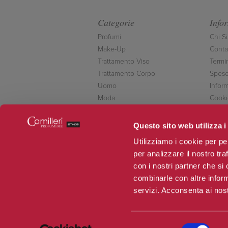
Categorie
Info
Profumi
Chi S
Make-Up
Contat
Trattamento Viso
Termi
Trattamento Corpo
Spese
Uomo
Inform
Moda
Cooki
Accessori
Conta
Novità
Questo sito web utilizza i
Offerte
Utilizziamo i cookie per pe
per analizzare il nostro tra
con i nostri partner che si
combinarle con altre inform
servizi. Acconsenta ai nost
Selezione