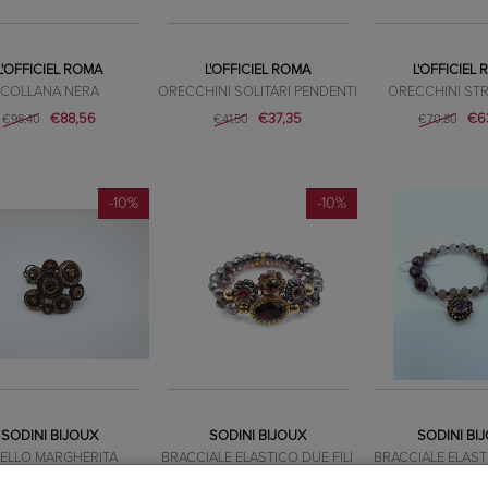
L'OFFICIEL ROMA
L'OFFICIEL ROMA
L'OFFICIEL
COLLANA NERA
ORECCHINI SOLITARI PENDENTI
ORECCHINI ST
€88,56
€37,35
€6
€98,40
€41,50
€70,80
-10%
-10%
SODINI BIJOUX
SODINI BIJOUX
SODINI BI
ELLO MARGHERITA
BRACCIALE ELASTICO DUE FILI
BRACCIALE ELAST
VIOLA
€56,70
€53,10
€63,00
€59,00