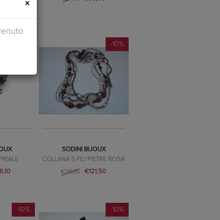
×
9,80
venuto
-10%
-10%
JOUX
SODINI BIJOUX
PIRALE
COLLANA 5 FILI PIETRE ROSA
6,10
€121,50
€135,00
-10%
-10%