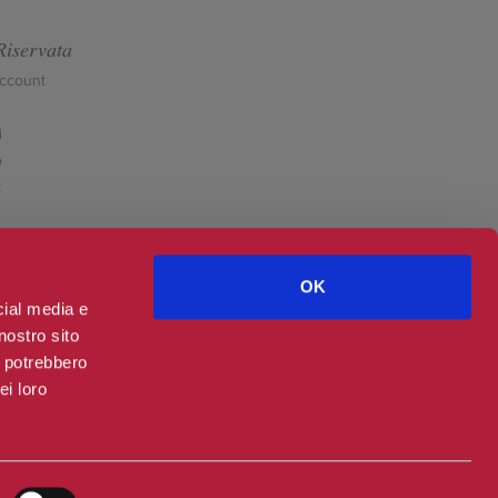
Riservata
account
i
o
t
OK
cial media e
nostro sito
i potrebbero
ei loro