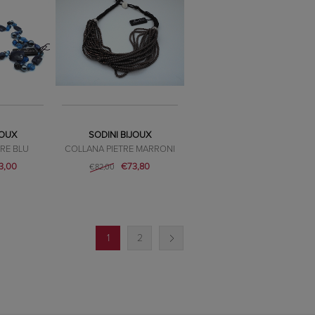
JOUX
SODINI BIJOUX
RE BLU
COLLANA PIETRE MARRONI
3,00
€73,80
€82,00
1
2