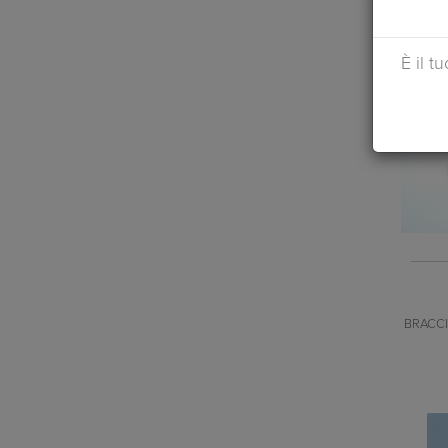
È il t
BRACCI