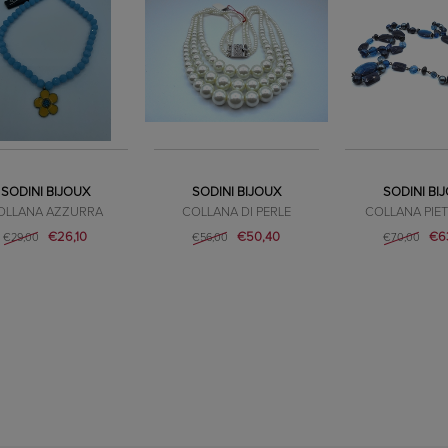
SODINI BIJOUX
SODINI BIJOUX
SODINI BI
OLLANA AZZURRA
COLLANA DI PERLE
COLLANA PIET
€26,10
€50,40
€6
€29,00
€56,00
€70,00