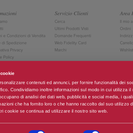
rmazioni
Servizio Clienti
Area 
iamo
Cerca
Il mio 
ti
Ultimi Prodotti Visti
Ordini
ni e Condizioni di Vendita
Domande Frequenti
Indirizz
 di Spedizione
Web Fidelity Card
Carrell
ativa Privacy
Marchi
Wishlis
e Policy
ttaci
 cookie
rsonalizzare contenuti ed annunci, per fornire funzionalità dei so
ffico. Condividiamo inoltre informazioni sul modo in cui utilizza il 
Seguici
 occupano di analisi dei dati web, pubblicità e social media, i qual
azioni che ha fornito loro o che hanno raccolto dal suo utilizzo d
ri cookie se continua ad utilizzare il nostro sito web.