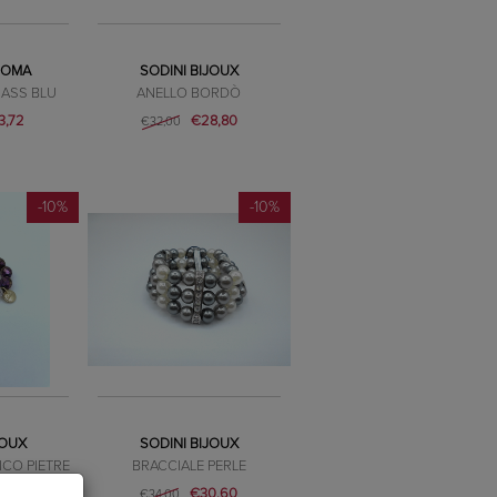
 ROMA
SODINI BIJOUX
RASS BLU
ANELLO BORDÒ
3,72
€28,80
€32,00
-10%
-10%
JOUX
SODINI BIJOUX
ICO PIETRE
BRACCIALE PERLE
€30,60
€34,00