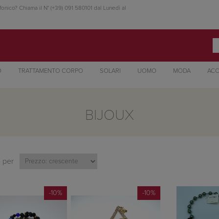
fonico? Chiama il N° (+39) 091 580101 dal Lunedì al
O
TRATTAMENTO CORPO
SOLARI
UOMO
MODA
ACC
BIJOUX
 per
-10%
-10%