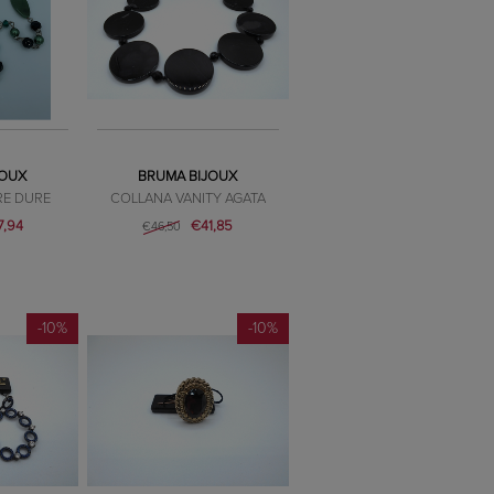
JOUX
BRUMA BIJOUX
RE DURE
COLLANA VANITY AGATA
7,94
€41,85
€46,50
-10%
-10%