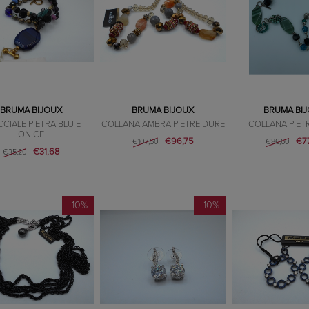
BRUMA BIJOUX
BRUMA BIJOUX
BRUMA BI
CIALE PIETRA BLU E
COLLANA AMBRA PIETRE DURE
COLLANA PIET
ONICE
€96,75
€7
€107,50
€86,60
€31,68
€35,20
-10%
-10%