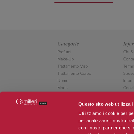
Categorie
Info
Profumi
Chi S
Make-Up
Contat
Trattamento Viso
Termi
Trattamento Corpo
Spese
Uomo
Inform
Moda
Cooki
Accessori
Conta
Novità
Questo sito web utilizza i
Offerte
Utilizziamo i cookie per pe
per analizzare il nostro tra
con i nostri partner che si