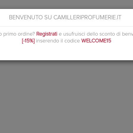
BENVENUTO SU CAMILLERIPROFUMERIE.IT
uo primo ordine?
Registrati
e usufruisci dello sconto di ben
[-15%]
inserendo il codice
WELCOME15