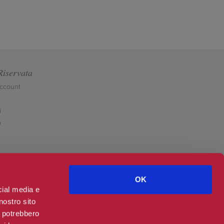
Riservata
account
i
o
t
OK
cial media e
nostro sito
i potrebbero