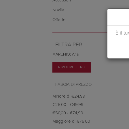
Accessori
Novità
Offerte
È il t
FILTRA PER
MARCHIO: Aria
RIMUOVI FILTRO
FASCIA DI PREZZO
Minore di
€24,99
€25,00
-
€49,99
€50,00
-
€74,99
Maggiore di
€75,00