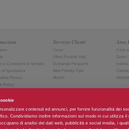
rmazioni
Servizio Clienti
Area 
iamo
Cerca
Il mio 
ti
Ultimi Prodotti Visti
Ordini
ni e Condizioni di Vendita
Domande Frequenti
Indirizz
 di Spedizione
Web Fidelity Card
Carrell
ativa Privacy
Marchi
Wishlis
e Policy
ttaci
 cookie
rsonalizzare contenuti ed annunci, per fornire funzionalità dei so
ffico. Condividiamo inoltre informazioni sul modo in cui utilizza il 
Seguici
 occupano di analisi dei dati web, pubblicità e social media, i qual