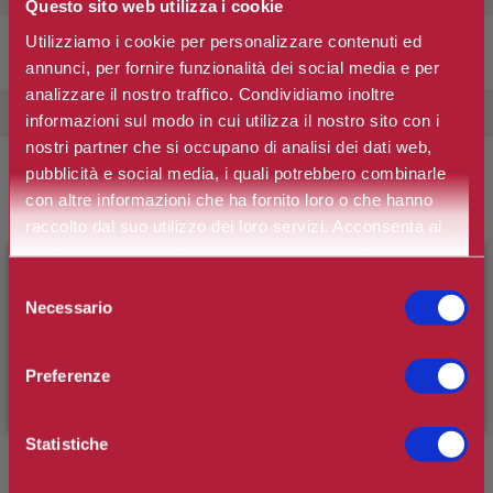
Questo sito web utilizza i cookie
Utilizziamo i cookie per personalizzare contenuti ed
Rimuovi filtro
annunci, per fornire funzionalità dei social media e per
analizzare il nostro traffico. Condividiamo inoltre
FASCIA DI PREZZO
informazioni sul modo in cui utilizza il nostro sito con i
nostri partner che si occupano di analisi dei dati web,
pubblicità e social media, i quali potrebbero combinarle
Ordina per
con altre informazioni che ha fornito loro o che hanno
raccolto dal suo utilizzo dei loro servizi. Acconsenta ai
nostri cookie se continua ad utilizzare il nostro sito web.
×
BENVENUTO SU CAMILLERIPROFUMERIE.IT
-15%
Selezione
Necessario
del
È il tuo primo ordine?
Registrati
e usufruisci dello
consenso
L'OCCITANE
sconto di benvenuto
[-15%]
inserendo il codice
CREMA IMMORTELLE DIVINE
Preferenze
WELCOME15
€78,37
€92,20
Statistiche