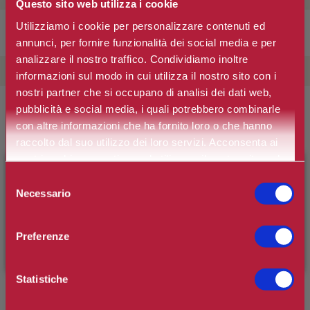
Questo sito web utilizza i cookie
Utilizziamo i cookie per personalizzare contenuti ed
Rimuovi filtro
annunci, per fornire funzionalità dei social media e per
analizzare il nostro traffico. Condividiamo inoltre
FASCIA DI PREZZO
informazioni sul modo in cui utilizza il nostro sito con i
nostri partner che si occupano di analisi dei dati web,
pubblicità e social media, i quali potrebbero combinarle
Ordina per
con altre informazioni che ha fornito loro o che hanno
raccolto dal suo utilizzo dei loro servizi. Acconsenta ai
nostri cookie se continua ad utilizzare il nostro sito web.
×
BENVENUTO SU CAMILLERIPROFUMERIE.IT
-20%
Selezione
Necessario
del
È il tuo primo ordine?
Registrati
e usufruisci dello
AZZARO
consenso
sconto di benvenuto
[-15%]
inserendo il codice
AZZARO POUR HOMME EAU DE
Preferenze
TOILETTE RICARICABILE SPRAY
WELCOME15
€32,48
€40,60
Statistiche