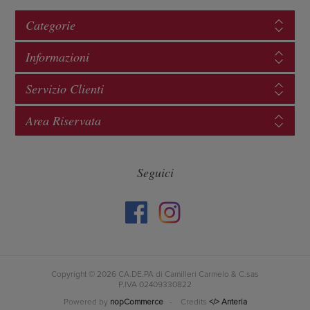
Categorie
Informazioni
Servizio Clienti
Area Riservata
Seguici
Copyright © 2026 CA.DE.PA di Camilleri Carmelo & C.sas
P.IVA 02409330822
Powered by
nopCommerce
- Credits
</> Anteria