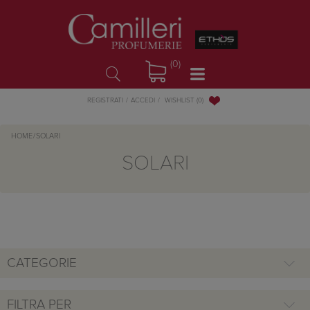
(0)
WISHLIST
(0)
REGISTRATI
ACCEDI
HOME
/
SOLARI
SOLARI
CATEGORIE
FILTRA PER