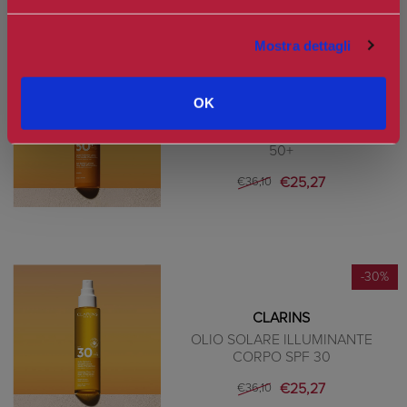
Mostra dettagli
-30%
OK
CLARINS
LATTE SOLARE SPRAY CORPO SPF
50+
€25,27
€36,10
-30%
CLARINS
OLIO SOLARE ILLUMINANTE
CORPO SPF 30
€25,27
€36,10