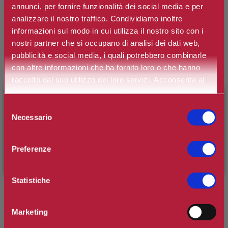
annunci, per fornire funzionalità dei social media e per
analizzare il nostro traffico. Condividiamo inoltre
informazioni sul modo in cui utilizza il nostro sito con i
-20%
nostri partner che si occupano di analisi dei dati web,
pubblicità e social media, i quali potrebbero combinarle
BIOTHERM
con altre informazioni che ha fornito loro o che hanno
WATERLOVER SUN MIST SPF 30
raccolto dal suo utilizzo dei loro servizi. Acconsenta ai
nostri cookie se continua ad utilizzare il nostro sito web.
€29,68
€37,10
×
BENVENUTO SU CAMILLERIPROFUMERIE.IT
Selezione
Necessario
del
È il tuo primo ordine?
Registrati
e usufruisci dello
consenso
sconto di benvenuto
[-15%]
inserendo il codice
Preferenze
WELCOME15
-30%
CLARINS
Statistiche
CREMA SOLARE VISO SPF 50+
€25,27
€36,10
Marketing