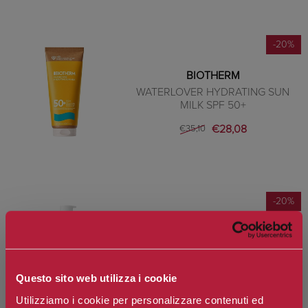
-20%
BIOTHERM
WATERLOVER HYDRATING SUN
MILK SPF 50+
€28,08
€35,10
-20%
BIOTHERM
WATERLOVER LATTE SOLARE SPF
30
Questo sito web utilizza i cookie
€32,16
€40,20
Utilizziamo i cookie per personalizzare contenuti ed